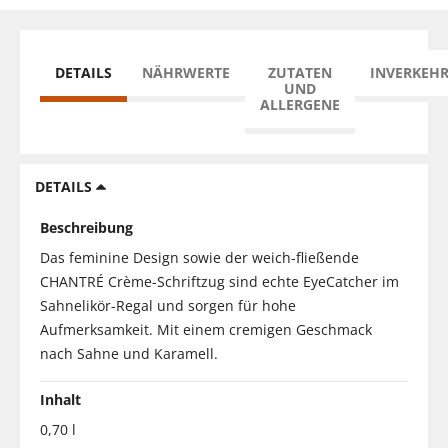
DETAILS
NÄHRWERTE
ZUTATEN
INVERKEH
UND
ALLERGENE
DETAILS
Beschreibung
Das feminine Design sowie der weich-fließende
CHANTRÉ Crème-Schriftzug sind echte EyeCatcher im
Sahnelikör-Regal und sorgen für hohe
Aufmerksamkeit. Mit einem cremigen Geschmack
nach Sahne und Karamell.
Inhalt
0,70 l