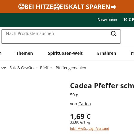
🥵BEI HITZE🥶EISKALT SPAREN➡️
Newsletter
10-€-
Nach Produkten suchen
n
Themen
Spirituosen-Welt
Ernähren
m
ürze
Salz & Gewürze
Pfeffer
Pfeffer gemahlen
Cadea Pfeffer sc
50 g
von
Cadea
1,69 €
33,80 €/1 kg
inkl. MwSt., zzgl. Versand