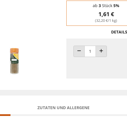
Staffelpreise - Mengenrabatt
ab
3
Stück
5%
1,61 €
(32,20 €/1 kg)
DETAIL
ANZAHL VERRINGERN
ANZAHL ERHÖH
ZUTATEN UND ALLERGENE