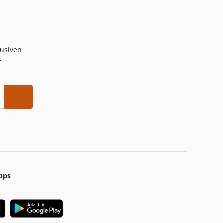
lusiven
-
pps