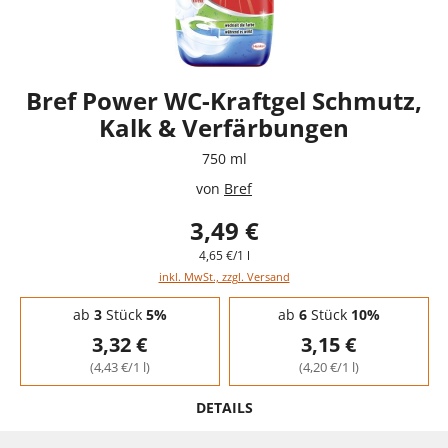
Bref Power WC-Kraftgel Schmutz,
Kalk & Verfärbungen
750 ml
von
Bref
3,49 €
4,65 €/1 l
inkl. MwSt., zzgl. Versand
Staffelpreise - Mengenrabatt
ab
3
Stück
5%
ab
6
Stück
10%
3,32 €
3,15 €
(4,43 €/1 l)
(4,20 €/1 l)
DETAILS