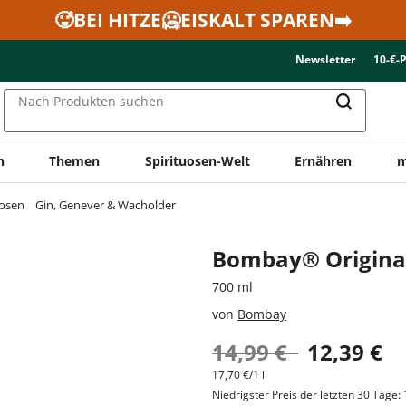
🥵BEI HITZE🥶EISKALT SPAREN➡️
Newsletter
10-€-
Nach Produkten suchen
n
Themen
Spirituosen-Welt
Ernähren
m
uosen
Gin, Genever & Wacholder
Bombay® Original
700 ml
von
Bombay
14,99 €
12,39 €
17,70 €/1 l
Niedrigster Preis der letzten 30 Tage: 