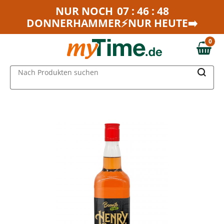
Zum Hauptinhalt springen
NUR NOCH
07 : 46 : 48
DONNERHAMMER⚡NUR HEUTE➡️
Zur Navigation springen
Zur Suche springen
0
0,00 €
MAIN MENU
Nach Produkten suchen