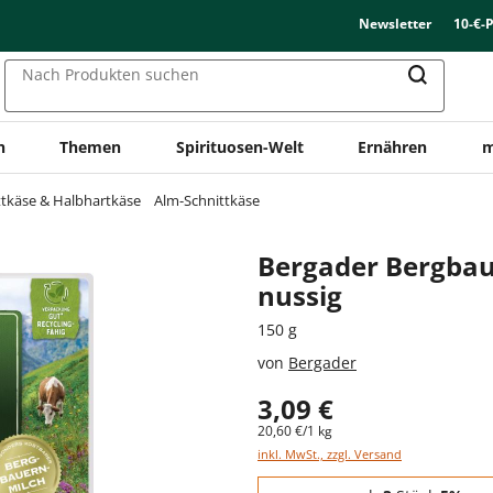
Newsletter
10-€-
Nach Produkten suchen
n
Themen
Spirituosen-Welt
Ernähren
m
ttkäse & Halbhartkäse
Alm-Schnittkäse
Bergader Bergbau
nussig
150 g
von
Bergader
3,09 €
20,60 €/1 kg
inkl. MwSt., zzgl. Versand
Staffelpreise - Mengenrabatt