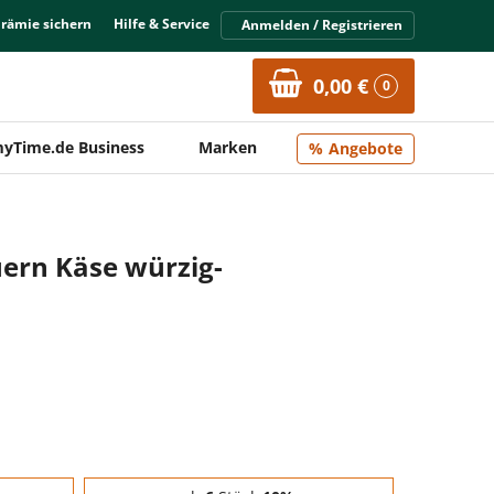
Prämie sichern
Hilfe & Service
Anmelden / Registrieren
0,00 €
0
yTime.de Business
Marken
Angebote
ern Käse würzig-