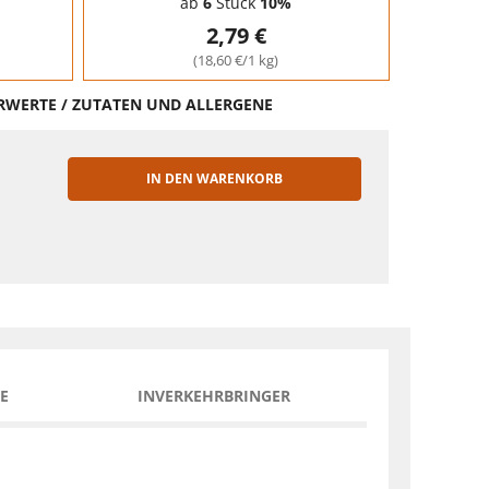
ab
6
Stück
10%
2,79 €
(18,60 €/1 kg)
HRWERTE / ZUTATEN UND ALLERGENE
IN DEN WARENKORB
EN
E
INVERKEHRBRINGER