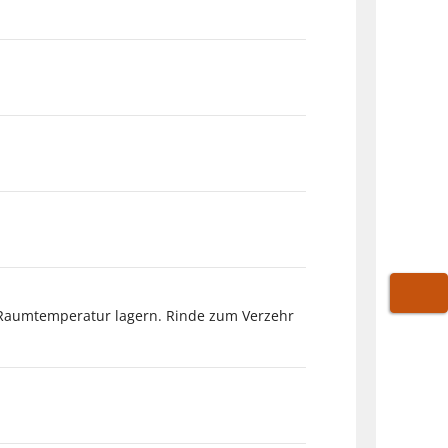
WARE
 Raumtemperatur lagern. Rinde zum Verzehr