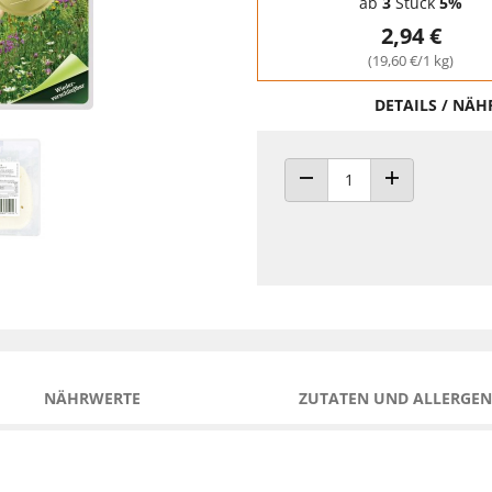
ab
3
Stück
5%
2,94 €
(19,60 €/1 kg)
DETAILS / NÄ
ANZAHL VERRINGERN
ANZAHL ERHÖH
NÄHRWERTE
ZUTATEN UND ALLERGEN