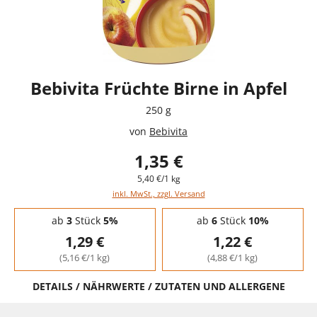
Bebivita Früchte Birne in Apfel
250 g
von
Bebivita
1,35 €
5,40 €/1 kg
inkl. MwSt., zzgl. Versand
Staffelpreise - Mengenrabatt
ab
3
Stück
5%
ab
6
Stück
10%
1,29 €
1,22 €
(5,16 €/1 kg)
(4,88 €/1 kg)
DETAILS / NÄHRWERTE / ZUTATEN UND ALLERGENE