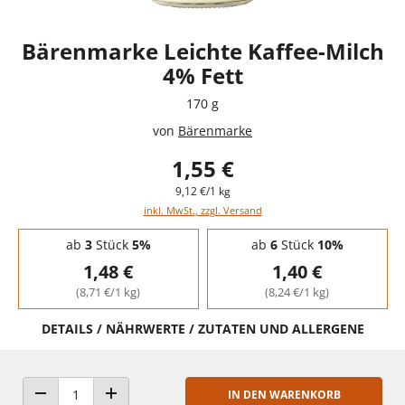
Bärenmarke Leichte Kaffee-Milch
4% Fett
170 g
von
Bärenmarke
1,55 €
9,12 €/1 kg
inkl. MwSt., zzgl. Versand
Staffelpreise - Mengenrabatt
ab
3
Stück
5%
ab
6
Stück
10%
1,48 €
1,40 €
(8,71 €/1 kg)
(8,24 €/1 kg)
DETAILS / NÄHRWERTE / ZUTATEN UND ALLERGENE
IN DEN WARENKORB