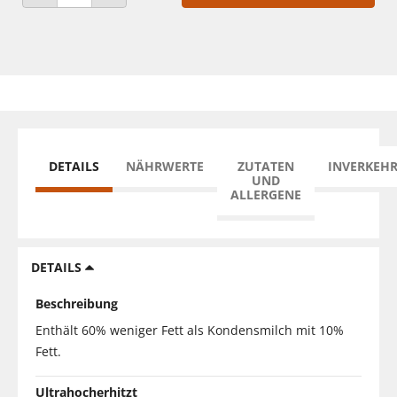
ANZAHL VERRINGERN
ANZAHL ERHÖHEN
DETAILS
NÄHRWERTE
ZUTATEN
INVERKEH
UND
ALLERGENE
DETAILS
Beschreibung
Enthält 60% weniger Fett als Kondensmilch mit 10%
Fett.
Ultrahocherhitzt