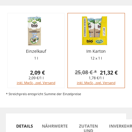
Einzelkauf
Im Karton
1 l
12 x 1 l
25,08 € *
2,09 €
21,32 €
2,09 €/1 l
1,78 €/1 l
inkl. MwSt., zzgl. Versand
inkl. MwSt., zzgl. Versand
* Streichpreis entspricht Summe der Einzelpreise
DETAILS
NÄHRWERTE
ZUTATEN
INVERKEH
UND