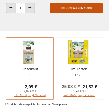
IN DEN WARENKORB
ANZAHL VERRINGERN
ANZAHL ERHÖHEN
Einzelkauf
Im Karton
1 l
12 x 1 l
25,08 € *
2,09 €
21,32 €
2,09 €/1 l
1,78 €/1 l
inkl. MwSt., zzgl. Versand
inkl. MwSt., zzgl. Versand
* Streichpreis entspricht Summe der Einzelpreise