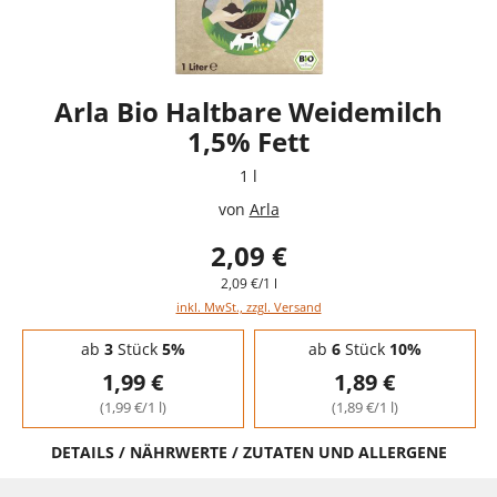
Arla Bio Haltbare Weidemilch
1,5% Fett
1 l
von
Arla
2,09 €
2,09 €/1 l
inkl. MwSt., zzgl. Versand
Staffelpreise - Mengenrabatt
ab
3
Stück
5%
ab
6
Stück
10%
1,99 €
1,89 €
(1,99 €/1 l)
(1,89 €/1 l)
DETAILS / NÄHRWERTE / ZUTATEN UND ALLERGENE