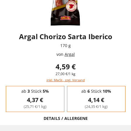
Argal Chorizo Sarta Iberico
170 g
von
Argal
4,59 €
27,00 €/1 kg
inkl. MwSt., zzgl. Versand
Staffelpreise - Mengenrabatt
ab
3
Stück
5%
ab
6
Stück
10%
4,37 €
4,14 €
(25,71 €/1 kg)
(24,35 €/1 kg)
DETAILS / ALLERGENE