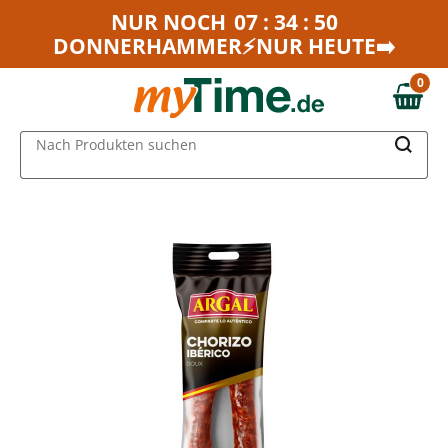
Zum Hauptinhalt springen
NUR NOCH
07 : 34 : 50
DONNERHAMMER⚡NUR HEUTE➡️
Zur Navigation springen
Zur Suche springen
0
0,00 €
MAIN MENU
Nach Produkten suchen