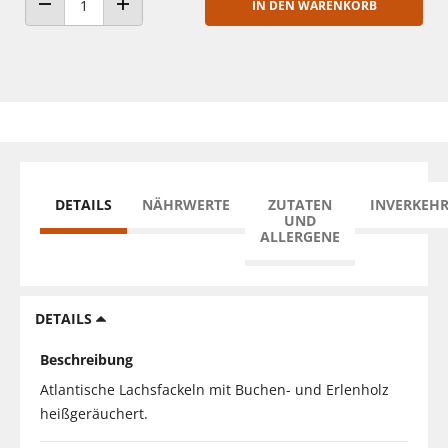
IN DEN WARENKORB
ANZAHL VERRINGERN
ANZAHL ERHÖHEN
DETAILS
NÄHRWERTE
ZUTATEN
INVERKEH
UND
ALLERGENE
DETAILS
Beschreibung
Atlantische Lachsfackeln mit Buchen- und Erlenholz
heißgeräuchert.