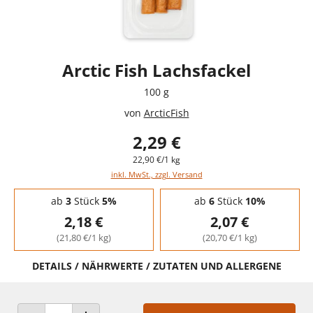
Arctic Fish Lachsfackel
100 g
von
ArcticFish
2,29 €
22,90 €/1 kg
inkl. MwSt., zzgl. Versand
Staffelpreise - Mengenrabatt
ab
3
Stück
5%
ab
6
Stück
10%
2,18 €
2,07 €
(21,80 €/1 kg)
(20,70 €/1 kg)
DETAILS / NÄHRWERTE / ZUTATEN UND ALLERGENE