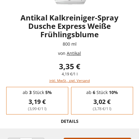
Antikal Kalkreiniger-Spray
Dusche Express Weiße
Frühlingsblume
800 ml
von
Antikal
3,35 €
4,19 €/1 l
inkl. MwSt., zzgl. Versand
Staffelpreise - Mengenrabatt
ab
3
Stück
5%
ab
6
Stück
10%
3,19 €
3,02 €
(3,99 €/1 l)
(3,78 €/1 l)
DETAILS