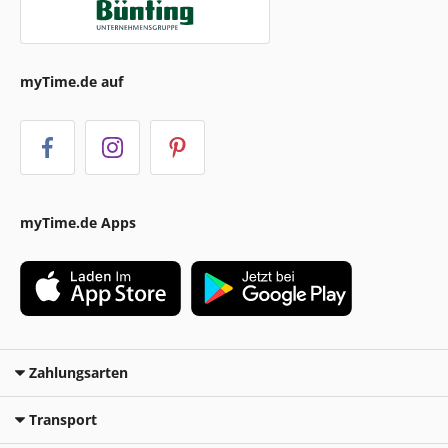
myTime.de auf
myTime.de Apps
Zahlungsarten
Transport