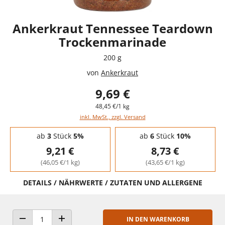
Ankerkraut Tennessee Teardown
Trockenmarinade
200 g
von
Ankerkraut
9,69 €
48,45 €/1 kg
inkl. MwSt., zzgl. Versand
Staffelpreise - Mengenrabatt
ab
3
Stück
5%
ab
6
Stück
10%
9,21 €
8,73 €
(46,05 €/1 kg)
(43,65 €/1 kg)
DETAILS / NÄHRWERTE / ZUTATEN UND ALLERGENE
IN DEN WARENKORB