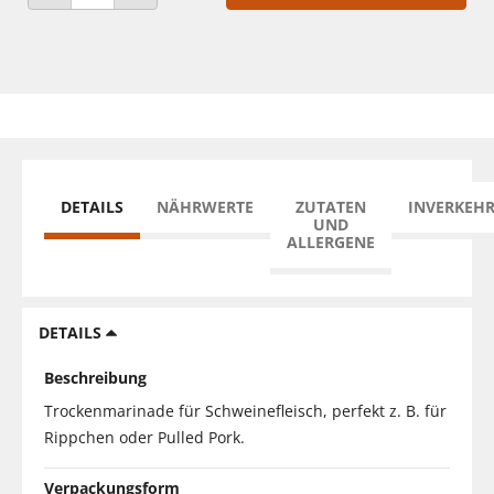
ANZAHL VERRINGERN
ANZAHL ERHÖHEN
DETAILS
NÄHRWERTE
ZUTATEN
INVERKEH
UND
ALLERGENE
DETAILS
Beschreibung
Trockenmarinade für Schweinefleisch, perfekt z. B. für
Rippchen oder Pulled Pork.
Verpackungsform