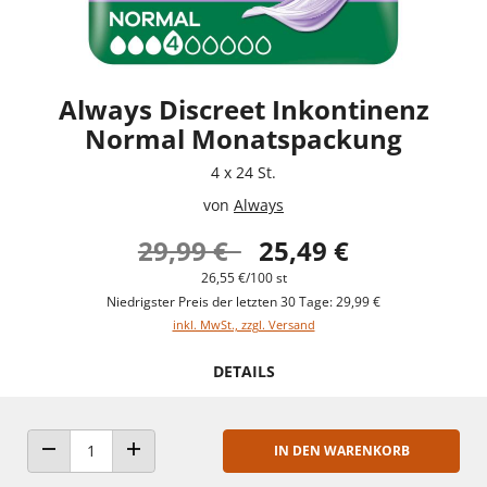
Always Discreet Inkontinenz
Normal Monatspackung
4 x 24 St.
von
Always
29,99 €
25,49 €
26,55 €/100 st
Niedrigster Preis der letzten 30 Tage: 29,99 €
inkl. MwSt., zzgl. Versand
DETAILS
IN DEN WARENKORB
ANZAHL VERRINGERN
ANZAHL ERHÖHEN