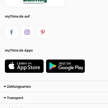
myTime.de auf
myTime.de Apps
Zahlungsarten
Transport