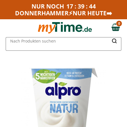
Zum Hauptinhalt springen
NUR NOCH
17 : 39 : 44
DONNERHAMMER⚡NUR HEUTE➡️
Zur Navigation springen
Zur Suche springen
0
0,00 €
MAIN MENU
Nach Produkten suchen