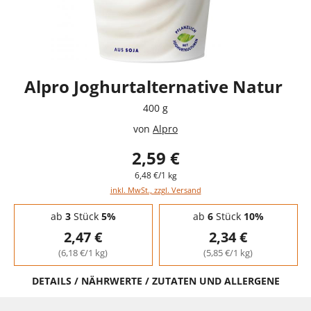
Alpro Joghurtalternative Natur
400 g
von
Alpro
2,59 €
6,48 €/1 kg
inkl. MwSt., zzgl. Versand
Staffelpreise - Mengenrabatt
ab
3
Stück
5%
ab
6
Stück
10%
2,47 €
2,34 €
(6,18 €/1 kg)
(5,85 €/1 kg)
DETAILS / NÄHRWERTE / ZUTATEN UND ALLERGENE