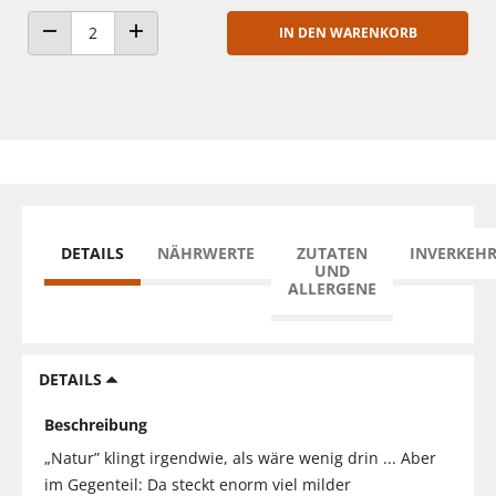
IN DEN WARENKORB
ANZAHL VERRINGERN
ANZAHL ERHÖHEN
DETAILS
NÄHRWERTE
ZUTATEN
INVERKEH
UND
ALLERGENE
DETAILS
Beschreibung
„Natur” klingt irgendwie, als wäre wenig drin ... Aber
im Gegenteil: Da steckt enorm viel milder