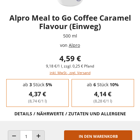
Alpro Meal to Go Coffee Caramel
Flavour (Einweg)
500 ml
von
Alpro
4,59 €
9,18 €/1 l, zzgl. 0,25 € Pfand
inkl. MwSt., zzgl. Versand
Staffelpreise - Mengenrabatt
ab
3
Stück
5%
ab
6
Stück
10%
4,37 €
4,14 €
(8,74 €/1 l)
(8,28 €/1 l)
DETAILS / NÄHRWERTE / ZUTATEN UND ALLERGENE
IN DEN WARENKORB