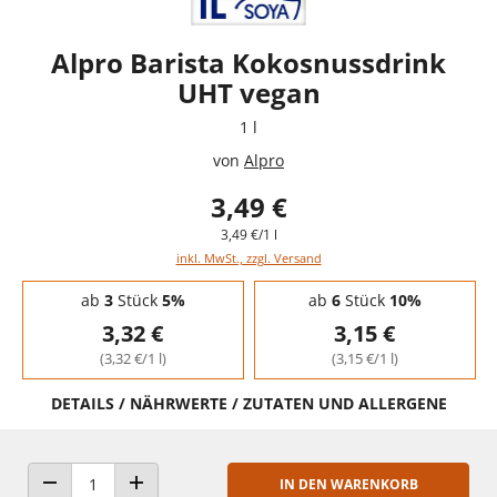
Alpro Barista Kokosnussdrink
UHT vegan
1 l
von
Alpro
3,49 €
3,49 €/1 l
inkl. MwSt., zzgl. Versand
Staffelpreise - Mengenrabatt
ab
3
Stück
5%
ab
6
Stück
10%
3,32 €
3,15 €
(3,32 €/1 l)
(3,15 €/1 l)
DETAILS / NÄHRWERTE / ZUTATEN UND ALLERGENE
IN DEN WARENKORB