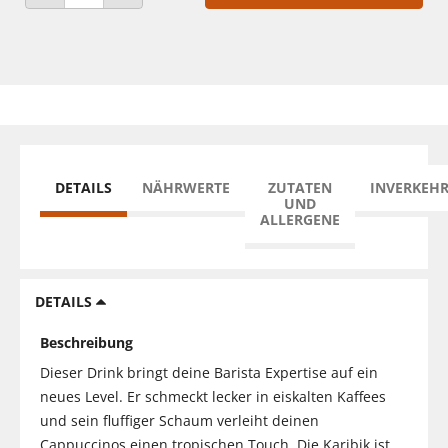
ANZAHL VERRINGERN
ANZAHL ERHÖHEN
DETAILS
NÄHRWERTE
ZUTATEN
INVERKEH
UND
ALLERGENE
DETAILS
Beschreibung
Dieser Drink bringt deine Barista Expertise auf ein
neues Level. Er schmeckt lecker in eiskalten Kaffees
und sein fluffiger Schaum verleiht deinen
Cappuccinos einen tropischen Touch. Die Karibik ist