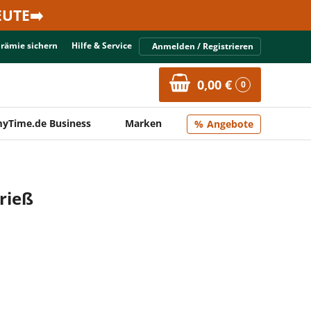
UTE➡️
Prämie sichern
Hilfe & Service
Anmelden / Registrieren
0,00 €
0
yTime.de Business
Marken
Angebote
rieß