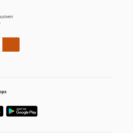
lusiven
-
pps