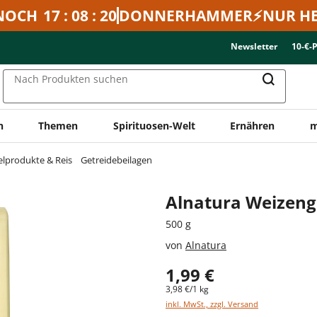
NOCH
17 : 08 : 20
DONNERHAMMER⚡NUR HE
Newsletter
10-€-
Nach Produkten suchen
n
Themen
Spirituosen-Welt
Ernähren
m
elprodukte & Reis
Getreidebeilagen
Alnatura Weizeng
500 g
von
Alnatura
1,99 €
3,98 €/1 kg
inkl. MwSt., zzgl. Versand