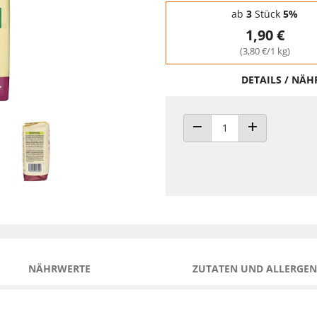
Staffelpreise - Mengenrabatt
ab
3
Stück
5%
1,90 €
(3,80 €/1 kg)
DETAILS / NÄ
ANZAHL VERRINGERN
ANZAHL ERHÖH
NÄHRWERTE
ZUTATEN UND ALLERGEN