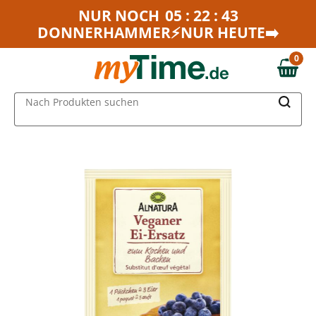
Zum Hauptinhalt springen
NUR NOCH
05 : 22 : 43
DONNERHAMMER⚡NUR HEUTE➡️
Zur Navigation springen
Zur Suche springen
0
0,00 €
MAIN MENU
Nach Produkten suchen