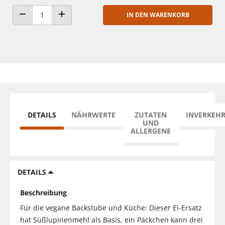
IN DEN WARENKORB
ANZAHL VERRINGERN
ANZAHL ERHÖHEN
DETAILS
NÄHRWERTE
ZUTATEN
INVERKEH
UND
ALLERGENE
DETAILS
Beschreibung
Für die vegane Backstube und Küche: Dieser Ei-Ersatz
hat Süßlupinenmehl als Basis, ein Päckchen kann drei