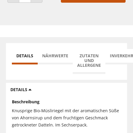
ANZAHL VERRINGERN
ANZAHL ERHÖHEN
DETAILS
NÄHRWERTE
ZUTATEN
INVERKEH
UND
ALLERGENE
DETAILS
Beschreibung
Knusprige Bio-Müsliriegel mit der aromatischen Süße
von Ahornsirup und dem fruchtigen Geschmack
getrockneter Datteln. Im Sechserpack.