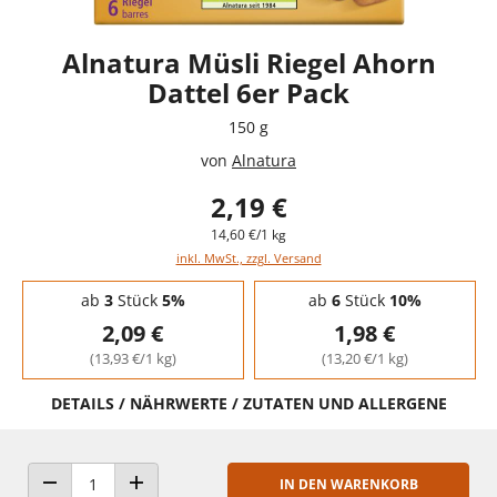
Alnatura Müsli Riegel Ahorn
Dattel 6er Pack
150 g
von
Alnatura
2,19 €
14,60 €/1 kg
inkl. MwSt., zzgl. Versand
Staffelpreise - Mengenrabatt
ab
3
Stück
5%
ab
6
Stück
10%
2,09 €
1,98 €
(13,93 €/1 kg)
(13,20 €/1 kg)
DETAILS / NÄHRWERTE / ZUTATEN UND ALLERGENE
IN DEN WARENKORB