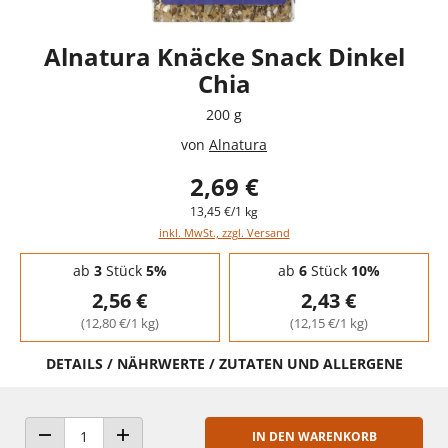
Alnatura Knäcke Snack Dinkel
Chia
200 g
von
Alnatura
2,69 €
13,45 €/1 kg
inkl. MwSt., zzgl. Versand
Staffelpreise - Mengenrabatt
ab
3
Stück
5%
ab
6
Stück
10%
2,56 €
2,43 €
(12,80 €/1 kg)
(12,15 €/1 kg)
DETAILS / NÄHRWERTE / ZUTATEN UND ALLERGENE
IN DEN WARENKORB