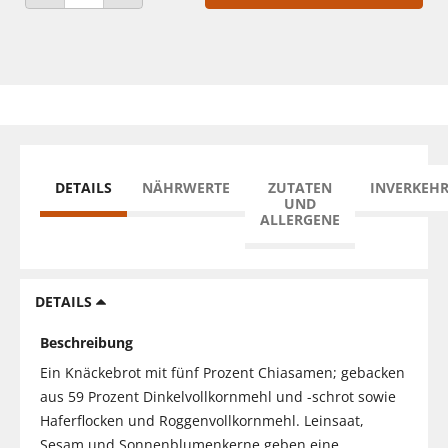
ANZAHL VERRINGERN
ANZAHL ERHÖHEN
DETAILS
NÄHRWERTE
ZUTATEN
INVERKEH
UND
ALLERGENE
DETAILS
Beschreibung
Ein Knäckebrot mit fünf Prozent Chiasamen; gebacken
aus 59 Prozent Dinkelvollkornmehl und -schrot sowie
Haferflocken und Roggenvollkornmehl. Leinsaat,
Sesam und Sonnenblumenkerne geben eine