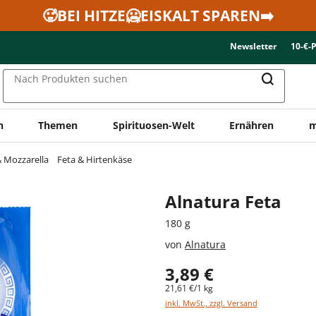
🥵BEI HITZE🥶EISKALT SPAREN➡️
Newsletter
10-€-
Nach Produkten suchen
n
Themen
Spirituosen-Welt
Ernähren
m
& Mozzarella
Feta & Hirtenkäse
Alnatura Feta
180 g
von
Alnatura
3,89 €
21,61 €/1 kg
inkl. MwSt., zzgl. Versand