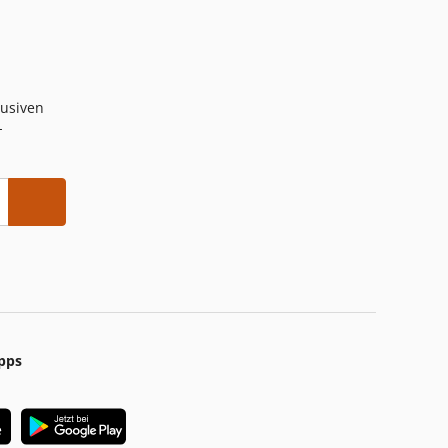
lusiven
-
pps