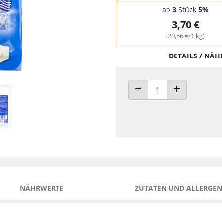
Staffelpreise - Mengenrabatt
ab
3
Stück
5%
3,70 €
(20,56 €/1 kg)
DETAILS / NÄ
ANZAHL VERRINGERN
ANZAHL ERHÖH
NÄHRWERTE
ZUTATEN UND ALLERGEN