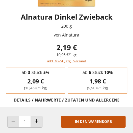
Alnatura Dinkel Zwieback
200 g
von
Alnatura
2,19 €
10,95 €/1 kg
inkl. MwSt., zzgl. Versand
Staffelpreise - Mengenrabatt
ab
3
Stück
5%
ab
6
Stück
10%
2,09 €
1,98 €
(10,45 €/1 kg)
(9,90 €/1 kg)
DETAILS / NÄHRWERTE / ZUTATEN UND ALLERGENE
IN DEN WARENKORB
ANZAHL VERRINGERN
ANZAHL ERHÖHEN