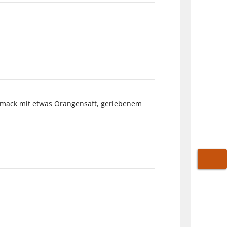
hmack mit etwas Orangensaft, geriebenem
WARE