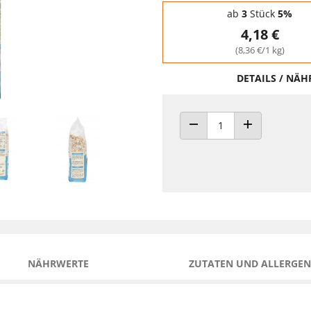
Staffelpreise - Mengenrabatt
ab
3
Stück
5%
4,18 €
(8,36 €/1 kg)
DETAILS / NÄ
ANZAHL VERRINGERN
ANZAHL ERHÖH
NÄHRWERTE
ZUTATEN UND ALLERGEN