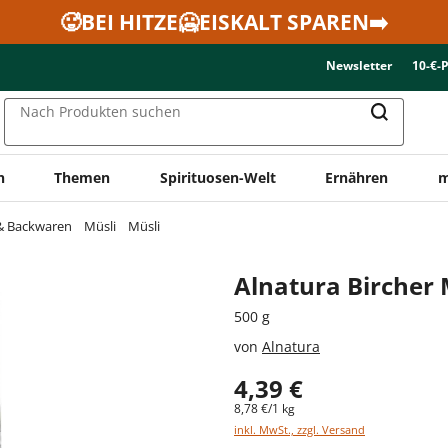
🥵BEI HITZE🥶EISKALT SPAREN➡️
Newsletter
10-€-
Nach Produkten suchen
n
Themen
Spirituosen-Welt
Ernähren
m
 & Backwaren
Müsli
Müsli
Alnatura Bircher 
500 g
von
Alnatura
4,39 €
8,78 €/1 kg
inkl. MwSt., zzgl. Versand