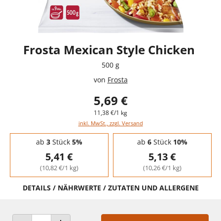
Frosta Mexican Style Chicken
500 g
von
Frosta
5,69 €
11,38 €/1 kg
inkl. MwSt., zzgl. Versand
Staffelpreise - Mengenrabatt
ab
3
Stück
5%
ab
6
Stück
10%
5,41 €
5,13 €
(10,82 €/1 kg)
(10,26 €/1 kg)
DETAILS / NÄHRWERTE / ZUTATEN UND ALLERGENE