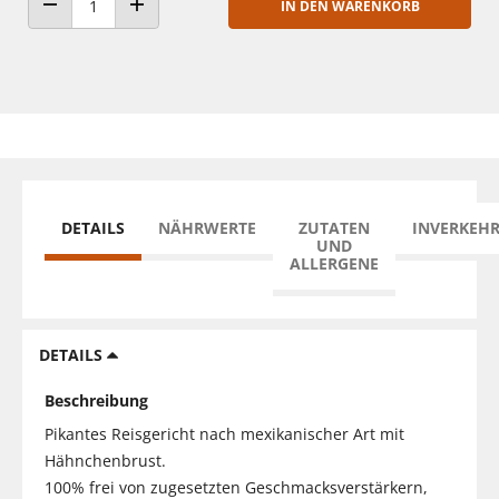
IN DEN WARENKORB
ANZAHL VERRINGERN
ANZAHL ERHÖHEN
DETAILS
NÄHRWERTE
ZUTATEN
INVERKEH
UND
ALLERGENE
DETAILS
Beschreibung
Pikantes Reisgericht nach mexikanischer Art mit
Hähnchenbrust.
100% frei von zugesetzten Geschmacksverstärkern,