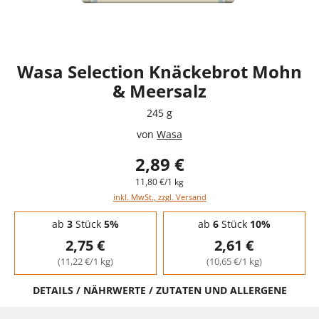
Wasa Selection Knäckebrot Mohn
& Meersalz
245 g
von
Wasa
2,89 €
11,80 €/1 kg
inkl. MwSt., zzgl. Versand
Staffelpreise - Mengenrabatt
ab
3
Stück
5%
ab
6
Stück
10%
2,75 €
2,61 €
(11,22 €/1 kg)
(10,65 €/1 kg)
DETAILS / NÄHRWERTE / ZUTATEN UND ALLERGENE