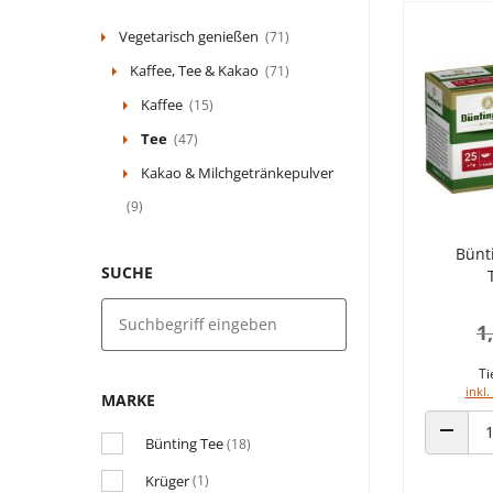
Vegetarisch genießen
(71)
Kaffee, Tee & Kakao
(71)
Kaffee
(15)
Tee
(47)
Kakao & Milchgetränkepulver
(9)
Bünt
SUCHE
1
Ti
inkl.
MARKE
Bünting Tee
(18)
ANZAHL
Krüger
(1)