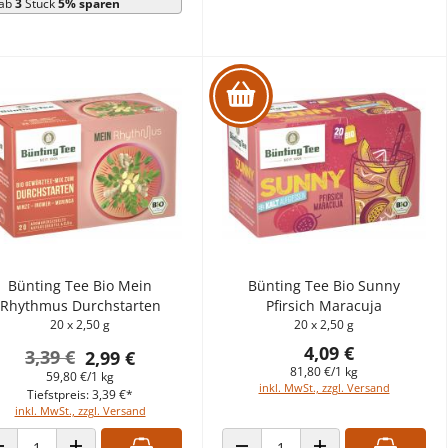
ab
3
Stück
5% sparen
Bünting Tee Bio Mein
Bünting Tee Bio Sunny
Rhythmus Durchstarten
Pfirsich Maracuja
20 x 2,50 g
20 x 2,50 g
4,09 €
3,39 €
2,99 €
81,80 €/1 kg
59,80 €/1 kg
inkl. MwSt., zzgl. Versand
Tiefstpreis: 3,39 €*
inkl. MwSt., zzgl. Versand