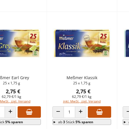
ßmer Earl Grey
Meßmer Klassik
25 x 1,75 g
25 x 1,75 g
2,75 €
2,75 €
62,79 €/1 kg
62,79 €/1 kg
 MwSt., zzgl. Versand
inkl. MwSt., zzgl. Versand
 VERRINGERN
ANZAHL ERHÖHEN
ANZAHL VERRINGERN
ANZAHL ERHÖHEN
ück
5% sparen
ab
3
Stück
5% sparen