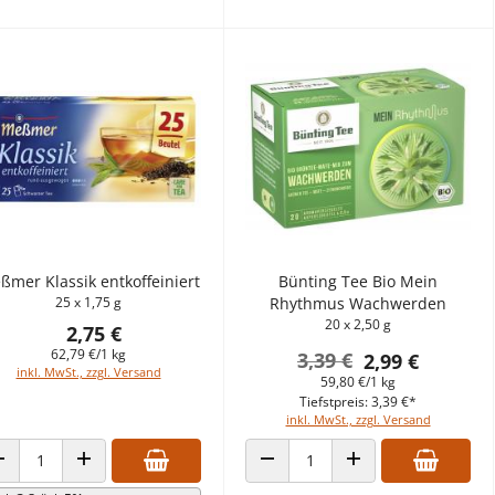
ßmer Klassik entkoffeiniert
Bünting Tee Bio Mein
25 x 1,75 g
Rhythmus Wachwerden
20 x 2,50 g
2,75 €
62,79 €/1 kg
3,39 €
2,99 €
inkl. MwSt., zzgl. Versand
59,80 €/1 kg
Tiefstpreis: 3,39 €*
inkl. MwSt., zzgl. Versand
ANZAHL VERRINGERN
ANZAHL ERHÖHEN
ANZAHL VERRINGERN
ANZAHL ERHÖHEN