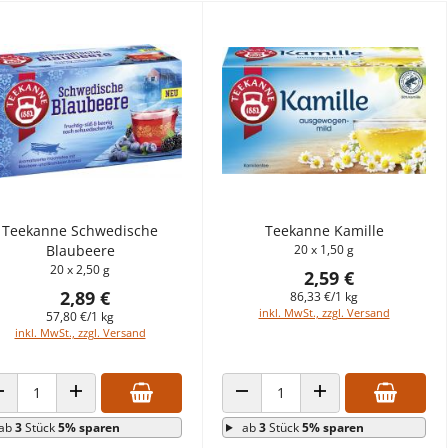
Teekanne Schwedische
Teekanne Kamille
Blaubeere
20 x 1,50 g
20 x 2,50 g
2,59 €
2,89 €
86,33 €/1 kg
inkl. MwSt., zzgl. Versand
57,80 €/1 kg
inkl. MwSt., zzgl. Versand
ANZAHL VERRINGERN
ANZAHL ERHÖHEN
ANZAHL VERRINGERN
ANZAHL ERHÖHEN
ab
3
Stück
5% sparen
ab
3
Stück
5% sparen