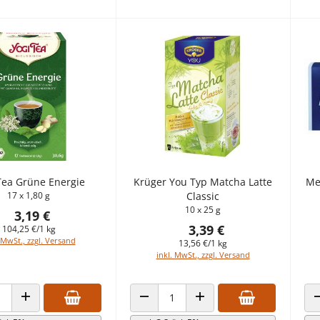
Tea Grüne Energie
Krüger You Typ Matcha Latte
Me
17 x 1,80 g
Classic
10 x 25 g
3,19 €
3,39 €
104,25 €/1 kg
 MwSt., zzgl. Versand
13,56 €/1 kg
inkl. MwSt., zzgl. Versand
 VERRINGERN
ANZAHL ERHÖHEN
ANZAHL VERRINGERN
ANZAHL ERHÖHEN