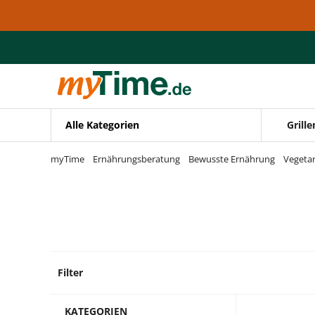
Zum Hauptinhalt springen
Zur Navigation springen
Zur Suche springen
Alle Kategorien
Grille
myTime
Ernährungsberatung
Bewusste Ernährung
Vegetar
Filter
47 Pro
KATEGORIEN