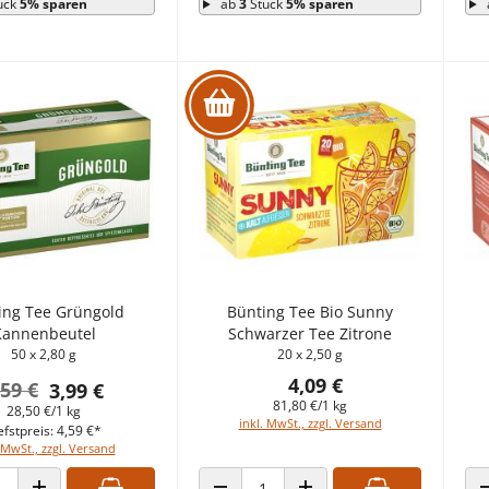
ück
5% sparen
ab
3
Stück
5% sparen
ing Tee Grüngold
Bünting Tee Bio Sunny
Kannenbeutel
Schwarzer Tee Zitrone
50 x 2,80 g
20 x 2,50 g
4,09 €
,59 €
3,99 €
81,80 €/1 kg
28,50 €/1 kg
inkl. MwSt., zzgl. Versand
efstpreis: 4,59 €*
 MwSt., zzgl. Versand