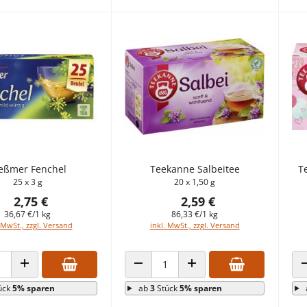
ßmer Fenchel
Teekanne Salbeitee
T
25 x 3 g
20 x 1,50 g
2,75 €
2,59 €
36,67 €/1 kg
86,33 €/1 kg
 MwSt., zzgl. Versand
inkl. MwSt., zzgl. Versand
 VERRINGERN
ANZAHL ERHÖHEN
ANZAHL VERRINGERN
ANZAHL ERHÖHEN
ück
5% sparen
ab
3
Stück
5% sparen