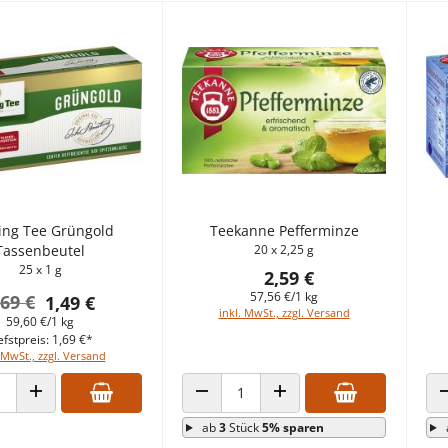
ing Tee Grüngold
Teekanne Pefferminze
Tassenbeutel
20 x 2,25 g
25 x 1 g
2,59 €
57,56 €/1 kg
,69 €
1,49 €
inkl. MwSt., zzgl. Versand
59,60 €/1 kg
efstpreis: 1,69 €*
 MwSt., zzgl. Versand
 VERRINGERN
ANZAHL ERHÖHEN
ANZAHL VERRINGERN
ANZAHL ERHÖHEN
ab
3
Stück
5% sparen