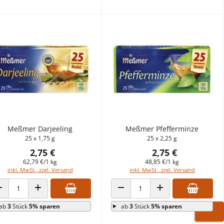
Meßmer Darjeeling
Meßmer Pfefferminze
25 x 1,75 g
25 x 2,25 g
2,75 €
2,75 €
62,79 €/1 kg
48,85 €/1 kg
inkl. MwSt., zzgl. Versand
inkl. MwSt., zzgl. Versand
ANZAHL VERRINGERN
ANZAHL ERHÖHEN
ANZAHL VERRINGERN
ANZAHL ERHÖHEN
ab
3
Stück
5% sparen
ab
3
Stück
5% sparen
WARE