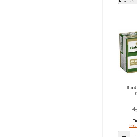
ab
3
St
Bünt
4
Ti
inkl.