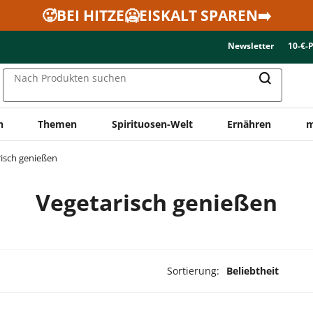
🥵BEI HITZE🥶EISKALT SPAREN➡️
Newsletter
10-€-
Nach Produkten suchen
n
Themen
Spirituosen-Welt
Ernähren
m
isch genießen
Vegetarisch genießen
Sortierung:
Beliebtheit
dukte ausgewählt