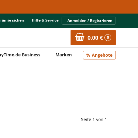
Prämie sichern
Hilfe & Service
Anmelden / Registrieren
0,00 €
0
yTime.de Business
Marken
Angebote
Vorherige Seite
Nächste Seit
Seite 1 von 1