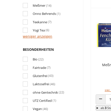
Meßmer
(14)
Onno Behrends
(1)
Teekanne
(7)
Yogi Tea
(6)
weniger anzeigen
BESONDERHEITEN
Bio
(22)
Meßm
Fairtrade
(7)
Glutenfrei
(43)
Laktosefrei
(46)
inkl.
ohne Gentechnik
(22)
UTZ Certified
(1)
ANZAHL
ab
3
St
Vegan
(46)