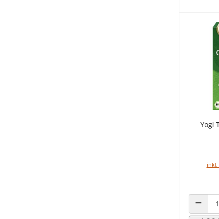
Yogi 
inkl.
ANZAHL