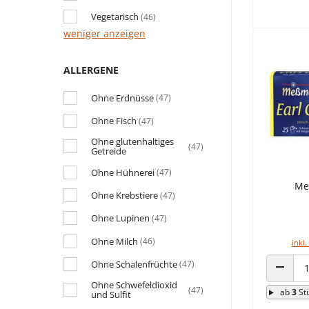
Vegetarisch
(46)
weniger anzeigen
ALLERGENE
Ohne Erdnüsse
(47)
Ohne Fisch
(47)
Ohne glutenhaltiges
(47)
Getreide
Ohne Hühnerei
(47)
Me
Ohne Krebstiere
(47)
Ohne Lupinen
(47)
Ohne Milch
(46)
inkl.
Ohne Schalenfrüchte
(47)
ANZAHL
Ohne Schwefeldioxid
(47)
ab
3
St
und Sulfit