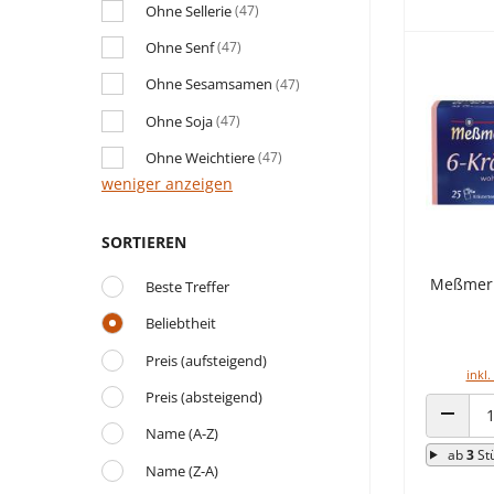
Ohne Sellerie
(47)
Ohne Senf
(47)
Ohne Sesamsamen
(47)
Ohne Soja
(47)
Ohne Weichtiere
(47)
weniger anzeigen
SORTIEREN
Meßmer 
Beste Treffer
Beliebtheit
Preis (aufsteigend)
inkl.
Preis (absteigend)
Name (A-Z)
ANZAHL
ab
3
St
Name (Z-A)