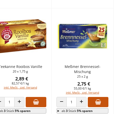
Teekanne Rooibos Vanille
Meßmer Brennessel-
20 x 1,75 g
Mischung
25 x 2 g
2,89 €
2,75 €
82,57 €/1 kg
inkl. MwSt., zzgl. Versand
55,00 €/1 kg
inkl. MwSt., zzgl. Versand
ANZAHL VERRINGERN
ANZAHL ERHÖHEN
ANZAHL VERRINGERN
ANZAHL ERHÖHEN
ab
3
Stück
5% sparen
ab
3
Stück
5% sparen