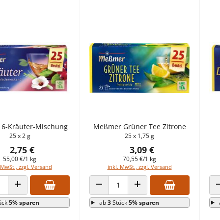
6-Kräuter-Mischung
Meßmer Grüner Tee Zitrone
25 x 2 g
25 x 1,75 g
2,75 €
3,09 €
55,00 €/1 kg
70,55 €/1 kg
 MwSt., zzgl. Versand
inkl. MwSt., zzgl. Versand
 VERRINGERN
ANZAHL ERHÖHEN
ANZAHL VERRINGERN
ANZAHL ERHÖHEN
ück
5% sparen
ab
3
Stück
5% sparen