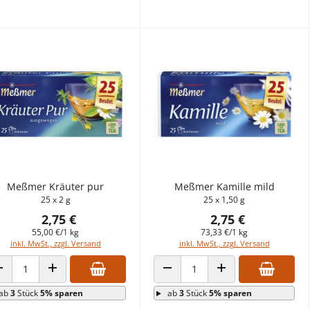
Meßmer Kräuter pur
Meßmer Kamille mild
25 x 2 g
25 x 1,50 g
2,75 €
2,75 €
55,00 €/1 kg
73,33 €/1 kg
inkl. MwSt., zzgl. Versand
inkl. MwSt., zzgl. Versand
ANZAHL VERRINGERN
ANZAHL ERHÖHEN
ANZAHL VERRINGERN
ANZAHL ERHÖHEN
ab
3
Stück
5% sparen
ab
3
Stück
5% sparen