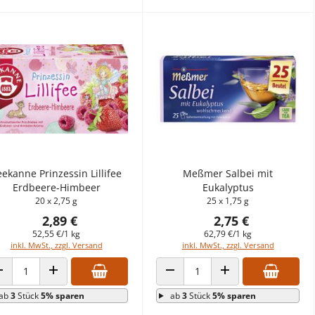
eekanne Prinzessin Lillifee
Meßmer Salbei mit
Erdbeere-Himbeer
Eukalyptus
20 x 2,75 g
25 x 1,75 g
2,89 €
2,75 €
52,55 €/1 kg
62,79 €/1 kg
inkl. MwSt., zzgl. Versand
inkl. MwSt., zzgl. Versand
ANZAHL VERRINGERN
ANZAHL ERHÖHEN
ANZAHL VERRINGERN
ANZAHL ERHÖHEN
ab
3
Stück
5% sparen
ab
3
Stück
5% sparen