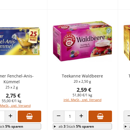
er Fenchel-Anis-
Teekanne Waldbeere
Kümmel
20 x 2,50 g
25 x 2 g
2,59 €
2,75 €
51,80 €/1 kg
inkl. MwSt., zzgl. Versand
55,00 €/1 kg
 MwSt., zzgl. Versand
 VERRINGERN
ANZAHL ERHÖHEN
ANZAHL VERRINGERN
ANZAHL ERHÖHEN
ück
5% sparen
ab
3
Stück
5% sparen