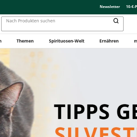
Newsletter
10-€-
Nach Produkten suchen
n
Themen
Spirituosen-Welt
Ernähren
m