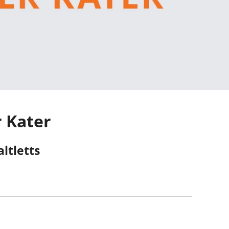
r Kater
ltletts