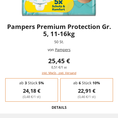
Pampers Premium Protection Gr.
5, 11-16kg
50 St.
von
Pampers
25,45 €
0,51 €/1 st
inkl. MwSt., zzgl. Versand
Staffelpreise - Mengenrabatt
ab
3
Stück
5%
ab
6
Stück
10%
24,18 €
22,91 €
(0,48 €/1 st)
(0,46 €/1 st)
DETAILS