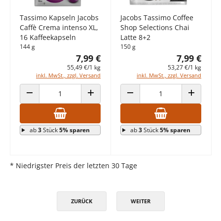
Tassimo Kapseln Jacobs
Jacobs Tassimo Coffee
Caffè Crema intenso XL,
Shop Selections Chai
16 Kaffeekapseln
Latte 8+2
144 g
150 g
7,99 €
7,99 €
55,49 €/1 kg
53,27 €/1 kg
inkl. MwSt., zzgl. Versand
inkl. MwSt., zzgl. Versand
ANZAHL VERRINGERN
ANZAHL ERHÖHEN
ANZAHL VERRINGERN
ANZAHL E
ab
3
Stück
5% sparen
ab
3
Stück
5% sparen
* Niedrigster Preis der letzten 30 Tage
ZURÜCK
WEITER