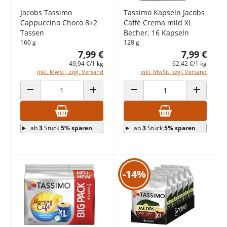
Jacobs Tassimo
Tassimo Kapseln Jacobs
Cappuccino Choco 8+2
Caffè Crema mild XL
Tassen
Becher, 16 Kapseln
160 g
128 g
7,99 €
7,99 €
49,94 €/1 kg
62,42 €/1 kg
inkl. MwSt., zzgl. Versand
inkl. MwSt., zzgl. Versand
ANZAHL VERRINGERN
ANZAHL ERHÖHEN
ANZAHL VERRINGERN
ANZAHL E
ab
3
Stück
5% sparen
ab
3
Stück
5% sparen
-14%