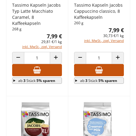
Tassimo Kapseln Jacobs
Tassimo Kapseln Jacobs
Typ Latte Macchiato
Cappuccino classico, 8
Caramel, 8
Kaffeekapseln
Kaffeekapseln
260 g
268 g
7,99 €
7,99 €
30,73 €/1 kg
inkl. MwSt., zzgl. Versand
29,81 €/1 kg
inkl. MwSt., zzgl. Versand
ANZAHL VERRINGERN
ANZAHL ERHÖHEN
ANZAHL VERRINGERN
ANZAHL E
ab
3
Stück
5% sparen
ab
3
Stück
5% sparen