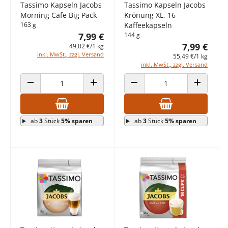
Tassimo Kapseln Jacobs
Tassimo Kapseln Jacobs
Morning Cafe Big Pack
Krönung XL, 16
163 g
Kaffeekapseln
7,99 €
144 g
7,99 €
49,02 €/1 kg
inkl. MwSt., zzgl. Versand
55,49 €/1 kg
inkl. MwSt., zzgl. Versand
ANZAHL VERRINGERN
ANZAHL ERHÖHEN
ANZAHL VERRINGERN
ANZAHL E
ab
3
Stück
5% sparen
ab
3
Stück
5% sparen