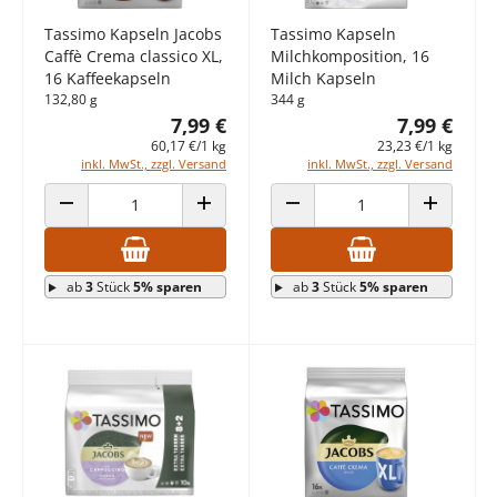
Tassimo Kapseln Jacobs
Tassimo Kapseln
Caffè Crema classico XL,
Milchkomposition, 16
16 Kaffeekapseln
Milch Kapseln
132,80 g
344 g
7,99 €
7,99 €
60,17 €/1 kg
23,23 €/1 kg
inkl. MwSt., zzgl. Versand
inkl. MwSt., zzgl. Versand
ANZAHL VERRINGERN
ANZAHL ERHÖHEN
ANZAHL VERRINGERN
ANZAHL E
ab
3
Stück
5% sparen
ab
3
Stück
5% sparen