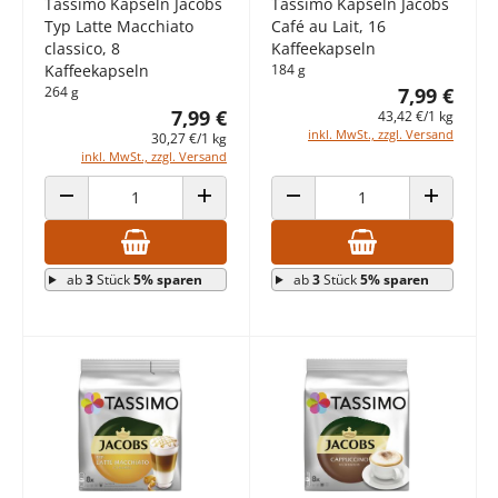
Tassimo Kapseln Jacobs
Tassimo Kapseln Jacobs
Typ Latte Macchiato
Café au Lait, 16
classico, 8
Kaffeekapseln
Kaffeekapseln
184 g
264 g
7,99 €
7,99 €
43,42 €/1 kg
inkl. MwSt., zzgl. Versand
30,27 €/1 kg
inkl. MwSt., zzgl. Versand
ANZAHL VERRINGERN
ANZAHL ERHÖHEN
ANZAHL VERRINGERN
ANZAHL E
ab
3
Stück
5% sparen
ab
3
Stück
5% sparen