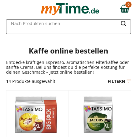
Zum Hauptinhalt springen
0
0,00 €
Zur Navigation springen
MAIN MENU
Nach Produkten suchen
Zur Suche springen
Kaffe online bestellen
Entdecke kräftigen Espresso, aromatischen Filterkaffee oder
sanfte Crema. Bei uns findest du die perfekte Röstung für
deinen Geschmack – Jetzt online bestellen!
14
Produkte ausgewählt
FILTERN