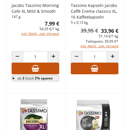
Jacobs Tassimo Morning
Tassimo Kapseln Jacobs
Cafe XL Mild & Smooth
Caffè Crema classico XL,
147 g
16 Kaffeekapseln
7,99 €
5 x 0,13 kg
54,35 €/1 kg
39,95 €
33,96 €
inkl. MwSt., zzgl. Versand
51,14 €/1 kg
Tiefstpreis: 39,95 €*
inkl. MwSt., zzgl. Versand
ANZAHL VERRINGERN
ANZAHL ERHÖHEN
ANZAHL VERRINGERN
ANZAHL E
ab
3
Stück
5% sparen