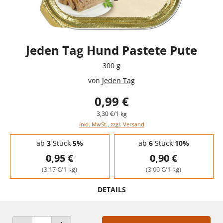
Jeden Tag Hund Pastete Pute
300 g
von
Jeden Tag
0,99 €
3,30 €/1 kg
inkl. MwSt., zzgl. Versand
Staffelpreise - Mengenrabatt
ab
3
Stück
5%
ab
6
Stück
10%
0,95 €
0,90 €
(3,17 €/1 kg)
(3,00 €/1 kg)
DETAILS