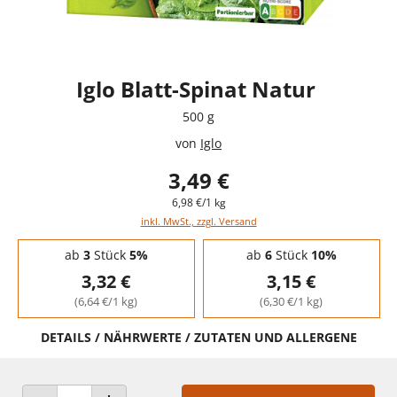
Iglo Blatt-Spinat Natur
500 g
von
Iglo
3,49 €
6,98 €/1 kg
inkl. MwSt., zzgl. Versand
Staffelpreise - Mengenrabatt
ab
3
Stück
5%
ab
6
Stück
10%
3,32 €
3,15 €
(6,64 €/1 kg)
(6,30 €/1 kg)
DETAILS / NÄHRWERTE / ZUTATEN UND ALLERGENE