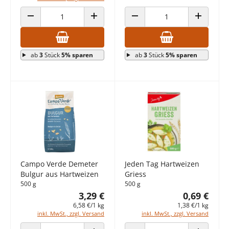
ANZAHL VERRINGERN
ANZAHL ERHÖHEN
ANZAHL VERRINGERN
ANZAHL E
ab
3
Stück
5% sparen
ab
3
Stück
5% sparen
Campo Verde Demeter
Jeden Tag Hartweizen
Bulgur aus Hartweizen
Griess
500 g
500 g
3,29 €
0,69 €
6,58 €/1 kg
1,38 €/1 kg
inkl. MwSt., zzgl. Versand
inkl. MwSt., zzgl. Versand