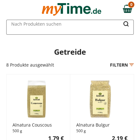
Zum Hauptinhalt springen
0
0,00 €
Zur Navigation springen
MAIN MENU
Nach Produkten suchen
Zur Suche springen
Getreide
8
Produkte ausgewählt
FILTERN
Alnatura Couscous
Alnatura Bulgur
500 g
500 g
1,79 €
2,19 €