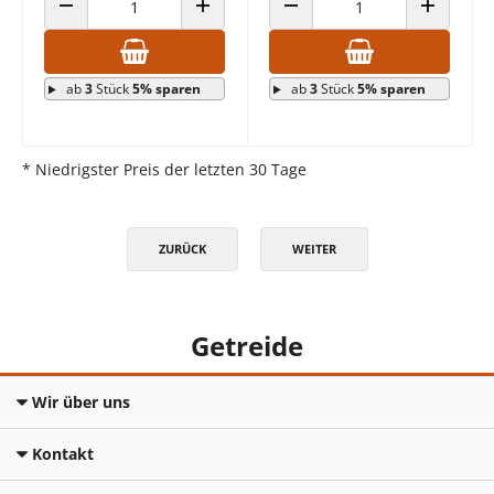
ANZAHL VERRINGERN
ANZAHL ERHÖHEN
ANZAHL VERRINGERN
ANZAHL E
ab
3
Stück
5% sparen
ab
3
Stück
5% sparen
* Niedrigster Preis der letzten 30 Tage
ZURÜCK
WEITER
Getreide
Wir über uns
Kontakt