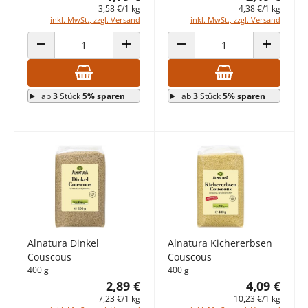
3,58 €/1 kg
4,38 €/1 kg
inkl. MwSt., zzgl. Versand
inkl. MwSt., zzgl. Versand
ANZAHL VERRINGERN
ANZAHL ERHÖHEN
ANZAHL VERRINGERN
ANZAHL E
ab
3
Stück
5% sparen
ab
3
Stück
5% sparen
Alnatura Dinkel
Alnatura Kichererbsen
Couscous
Couscous
400 g
400 g
2,89 €
4,09 €
7,23 €/1 kg
10,23 €/1 kg