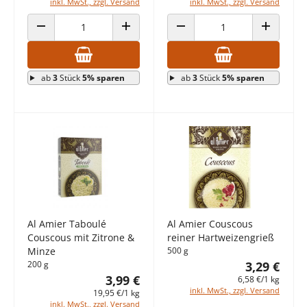
inkl. MwSt., zzgl. Versand
inkl. MwSt., zzgl. Versand
ANZAHL VERRINGERN
ANZAHL ERHÖHEN
ANZAHL VERRINGERN
ANZAHL E
ab
3
Stück
5% sparen
ab
3
Stück
5% sparen
Al Amier Taboulé
Al Amier Couscous
Couscous mit Zitrone &
reiner Hartweizengrieß
Minze
500 g
200 g
3,29 €
3,99 €
6,58 €/1 kg
inkl. MwSt., zzgl. Versand
19,95 €/1 kg
inkl. MwSt., zzgl. Versand