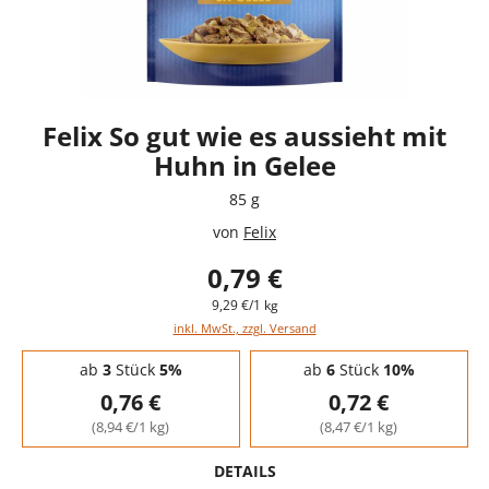
Felix So gut wie es aussieht mit
Huhn in Gelee
85 g
von
Felix
0,79 €
9,29 €/1 kg
inkl. MwSt., zzgl. Versand
Staffelpreise - Mengenrabatt
ab
3
Stück
5%
ab
6
Stück
10%
0,76 €
0,72 €
(8,94 €/1 kg)
(8,47 €/1 kg)
DETAILS