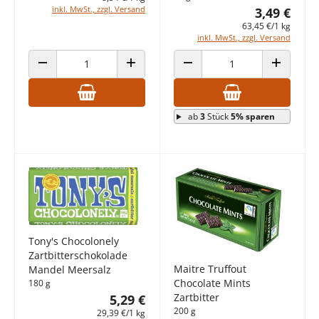
inkl. MwSt., zzgl. Versand
3,49 €
63,45 €/1 kg
inkl. MwSt., zzgl. Versand
ANZAHL VERRINGERN
ANZAHL ERHÖHEN
ANZAHL VERRINGERN
ANZAHL E
ab
3
Stück
5% sparen
Tony's Chocolonely
Zartbitterschokolade
Maitre Truffout
Mandel Meersalz
Chocolate Mints
180 g
Zartbitter
5,29 €
200 g
29,39 €/1 kg