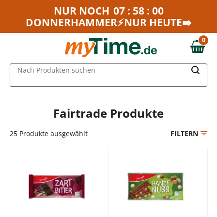
Zum Hauptinhalt springen
NUR NOCH
07 : 58 : 00
DONNERHAMMER⚡NUR HEUTE➡️
Zur Navigation springen
Zur Suche springen
0
0,00 €
MAIN MENU
Nach Produkten suchen
Fairtrade Produkte
25
Produkte ausgewählt
FILTERN