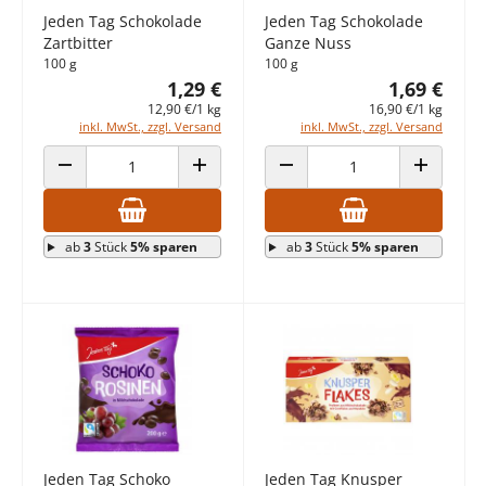
Jeden Tag Schokolade
Jeden Tag Schokolade
Zartbitter
Ganze Nuss
100 g
100 g
1,29 €
1,69 €
12,90 €/1 kg
16,90 €/1 kg
inkl. MwSt., zzgl. Versand
inkl. MwSt., zzgl. Versand
ANZAHL VERRINGERN
ANZAHL ERHÖHEN
ANZAHL VERRINGERN
ANZAHL E
ab
3
Stück
5% sparen
ab
3
Stück
5% sparen
Jeden Tag Schoko
Jeden Tag Knusper