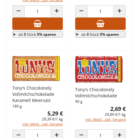
ANZAHL VERRINGERN
ANZAHL ERHÖHEN
ANZAHL VERRINGERN
ANZAHL E
ab
3
Stück
5% sparen
ab
3
Stück
5% sparen
Tony's Chocolonely
Tony's Chocolonely
Vollmilchschokolade
Vollmilchschokolade
Karamell Meersalz
90 g
180 g
2,69 €
5,29 €
29,89 €/1 kg
29,39 €/1 kg
inkl. MwSt., zzgl. Versand
inkl. MwSt., zzgl. Versand