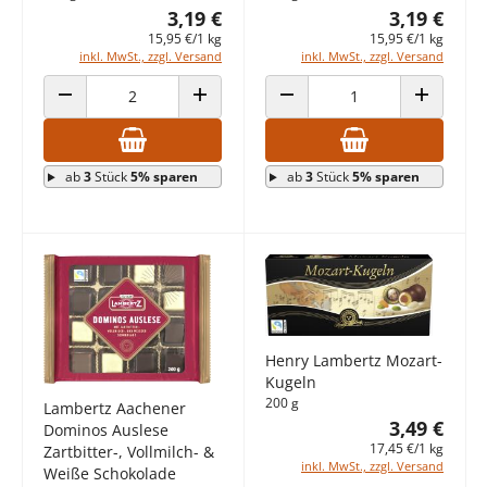
3,19 €
3,19 €
15,95 €/1 kg
15,95 €/1 kg
inkl. MwSt., zzgl. Versand
inkl. MwSt., zzgl. Versand
ANZAHL VERRINGERN
ANZAHL ERHÖHEN
ANZAHL VERRINGERN
ANZAHL E
ab
3
Stück
5% sparen
ab
3
Stück
5% sparen
Henry Lambertz Mozart-
Kugeln
200 g
Lambertz Aachener
3,49 €
Dominos Auslese
17,45 €/1 kg
Zartbitter-, Vollmilch- &
inkl. MwSt., zzgl. Versand
Weiße Schokolade