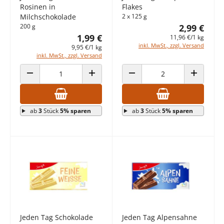
Rosinen in
Flakes
Milchschokolade
2 x 125 g
200 g
2,99 €
1,99 €
11,96 €/1 kg
inkl. MwSt., zzgl. Versand
9,95 €/1 kg
inkl. MwSt., zzgl. Versand
ANZAHL VERRINGERN
ANZAHL ERHÖHEN
ANZAHL VERRINGERN
ANZAHL E
ab
3
Stück
5% sparen
ab
3
Stück
5% sparen
Jeden Tag Schokolade
Jeden Tag Alpensahne