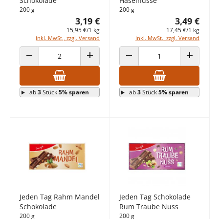
Schokolade
Haselnüsse
200 g
200 g
3,19 €
3,49 €
15,95 €/1 kg
17,45 €/1 kg
inkl. MwSt., zzgl. Versand
inkl. MwSt., zzgl. Versand
ANZAHL VERRINGERN
ANZAHL ERHÖHEN
ANZAHL VERRINGERN
ANZAHL E
ab
3
Stück
5% sparen
ab
3
Stück
5% sparen
Jeden Tag Rahm Mandel
Jeden Tag Schokolade
Schokolade
Rum Traube Nuss
200 g
200 g