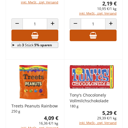
2,19 €
inkl. MwSt., zzgl. Versand
10,95 €/1 kg
inkl. MwSt., zzgl. Versand
ANZAHL VERRINGERN
ANZAHL ERHÖHEN
ANZAHL VERRINGERN
ANZAHL E
ab
3
Stück
5% sparen
Tony's Chocolonely
Vollmilchschokolade
Treets Peanuts Rainbow
180 g
250 g
5,29 €
4,09 €
29,39 €/1 kg
inkl. MwSt., zzgl. Versand
16,36 €/1 kg
inkl. MwSt., zzgl. Versand