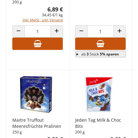
200 g
6,89 €
34,45 €/1 kg
inkl. MwSt., zzgl. Versand
ANZAHL VERRINGERN
ANZAHL ERHÖHEN
ANZAHL VERRINGERN
ANZAHL E
ab
3
Stück
5% sparen
Maitre Truffout
Jeden Tag Milk & Choc
Meeresfrüchte Pralinen
Bits
250 g
200 g