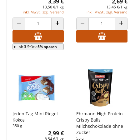
3,39 €
2,69 €
13,56 €/1 kg
13,45 €/1 kg
inkl. MwSt., zzgl. Versand
inkl. MwSt., zzgl. Versand
ANZAHL VERRINGERN
ANZAHL ERHÖHEN
ANZAHL VERRINGERN
ANZAHL E
ab
3
Stück
5% sparen
Jeden Tag Mini Riegel
Ehrmann High Protein
Kokos
Crispy Balls
350 g
Milchschokolade ohne
2,99 €
Zucker
55 g
8,54 €/1 kg