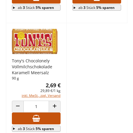
ab
3
Stück
5% sparen
ab
3
Stück
5% sparen
Tony's Chocolonely
Vollmilchschokolade
Karamell Meersalz
90 g
2,69 €
29,89 €/1 kg
inkl. MwSt., zzgl. Versand
ANZAHL VERRINGERN
ANZAHL ERHÖHEN
ab
3
Stück
5% sparen