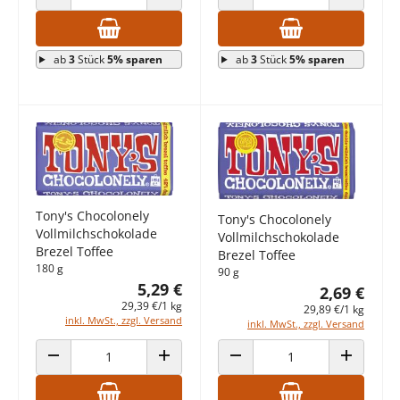
ANZAHL VERRINGERN
ANZAHL ERHÖHEN
ANZAHL VERRINGERN
ANZAHL E
ab
3
Stück
5% sparen
ab
3
Stück
5% sparen
Tony's Chocolonely
Tony's Chocolonely
Vollmilchschokolade
Vollmilchschokolade
Brezel Toffee
Brezel Toffee
180 g
90 g
5,29 €
2,69 €
29,39 €/1 kg
29,89 €/1 kg
inkl. MwSt., zzgl. Versand
inkl. MwSt., zzgl. Versand
ANZAHL VERRINGERN
ANZAHL ERHÖHEN
ANZAHL VERRINGERN
ANZAHL E