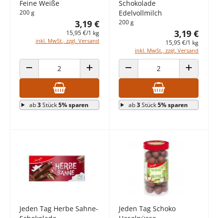
Feine Weiße
Schokolade
200 g
Edelvollmilch
3,19 €
200 g
3,19 €
15,95 €/1 kg
inkl. MwSt., zzgl. Versand
15,95 €/1 kg
inkl. MwSt., zzgl. Versand
ANZAHL VERRINGERN
ANZAHL ERHÖHEN
ANZAHL VERRINGERN
ANZAHL E
ab
3
Stück
5% sparen
ab
3
Stück
5% sparen
Jeden Tag Herbe Sahne-
Jeden Tag Schoko