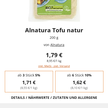
Alnatura Tofu natur
200 g
von
Alnatura
1,79 €
8,95 €/1 kg
inkl. MwSt., zzgl. Versand
Staffelpreise - Mengenrabatt
ab
3
Stück
5%
ab
6
Stück
10%
1,71 €
1,62 €
(8,55 €/1 kg)
(8,10 €/1 kg)
DETAILS / NÄHRWERTE / ZUTATEN UND ALLERGENE