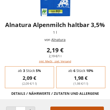
Alnatura Alpenmilch haltbar 3,5%
1 l
von
Alnatura
2,19 €
2,19 €/1 l
inkl. MwSt., zzgl. Versand
Staffelpreise - Mengenrabatt
ab
3
Stück
5%
ab
6
Stück
10%
2,09 €
1,98 €
(2,09 €/1 l)
(1,98 €/1 l)
DETAILS / NÄHRWERTE / ZUTATEN UND ALLERGENE