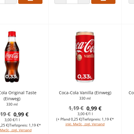
 VERRINGERN
ANZAHL ERHÖHEN
ANZAHL VERRINGERN
ANZAHL ERHÖHEN
ola Original Taste
Coca-Cola Vanilla (Einweg)
Co
(Einweg)
330 ml
330 ml
1,19 €
0,99 €
,19 €
0,99 €
3,00 €/1 l
(+ Pfand 0,25 €)
Tiefstpreis: 1,19 €*
3,00 €/1 l
inkl. MwSt., zzgl. Versand
,25 €)
Tiefstpreis: 1,19 €*
 MwSt., zzgl. Versand