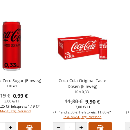
dukte ausgewählt
a Zero Sugar (Einweg)
Coca-Cola Original Taste
330 ml
Dosen (Einweg)
10 x 0,33 l
,19 €
0,99 €
11,80 €
9,90 €
3,00 €/1 l
,25 €)
Tiefstpreis: 1,19 €*
3,00 €/1 l
 MwSt., zzgl. Versand
(+ Pfand 2,50 €)
Tiefstpreis: 11,80 €*
(+
inkl. MwSt., zzgl. Versand