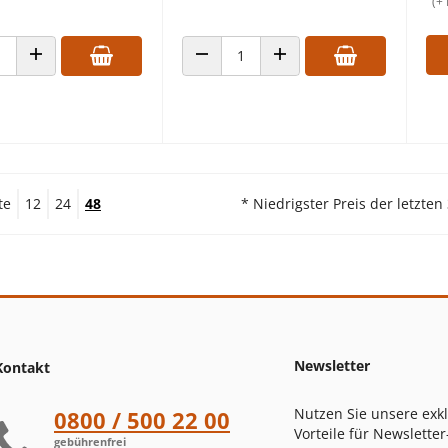
(+ 
 VERRINGERN
ANZAHL ERHÖHEN
ANZAHL VERRINGERN
ANZAHL ERHÖHEN
te
12
24
48
* Niedrigster Preis der letzten
Newsletter
Kontakt
Nutzen Sie unsere exk
0800 / 500 22 00
Vorteile für Newsletter
gebührenfrei