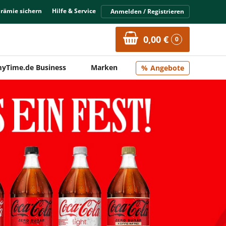
Prämie sichern
Hilfe & Service
Anmelden / Registrieren
0,00 €
0
yTime.de Business
Marken
Angebote