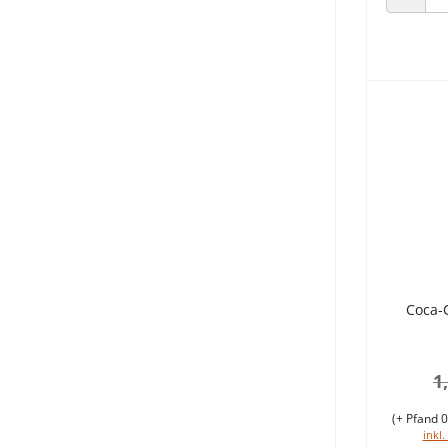
ANZAHL
Coca-C
1
(+ Pfand 0
inkl.