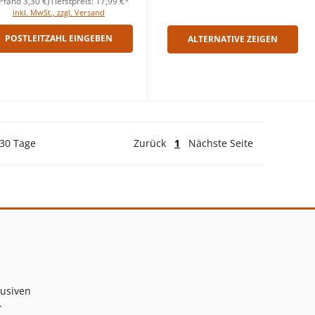
Pfand 3,30 €)
Tiefstpreis: 17,99 €*
inkl. MwSt., zzgl. Versand
POSTLEITZAHL EINGEBEN
ALTERNATIVE ZEIGEN
 30 Tage
Zurück
1
Nächste Seite
lusiven
-