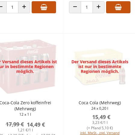
ANZAHL VERRINGERN
ANZAHL ERHÖHEN
ANZAHL VERRINGERN
ANZAHL ERHÖHEN
 Versand dieses Artikels ist
Der Versand dieses Artikels
ur in bestimmte Regionen
ist nur in bestimmte
möglich.
Regionen möglich.
Coca-Cola Zero koffeinfrei
Coca Cola (Mehrweg)
(Mehrweg)
24 x 0,20 l
12 x 1 l
15,49 €
3,23 €/1 l
17,99 €
14,49 €
(+ Pfand 5,10 €)
1,21 €/1 l
inkl. MwSt., zzgl. Versand