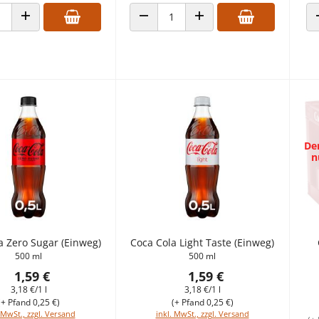
 VERRINGERN
ANZAHL ERHÖHEN
ANZAHL VERRINGERN
ANZAHL ERHÖHEN
Der
n
a Zero Sugar (Einweg)
Coca Cola Light Taste (Einweg)
500 ml
500 ml
1,59 €
1,59 €
3,18 €/1 l
3,18 €/1 l
(+ Pfand 0,25 €)
(+ Pfand 0,25 €)
 MwSt., zzgl. Versand
inkl. MwSt., zzgl. Versand