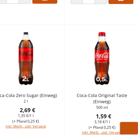
ANZAHL VERRINGERN
ANZAHL ERHÖHEN
ANZAHL VERRINGERN
ANZAHL ERHÖHEN
ca-Cola Zero Sugar (Einweg)
Coca-Cola Original Taste
2 l
(Einweg)
500 ml
2,69 €
1,59 €
1,35 €/1 l
(+ Pfand 0,25 €)
3,18 €/1 l
inkl. MwSt., zzgl. Versand
(+ Pfand 0,25 €)
inkl. MwSt., zzgl. Versand
WARE