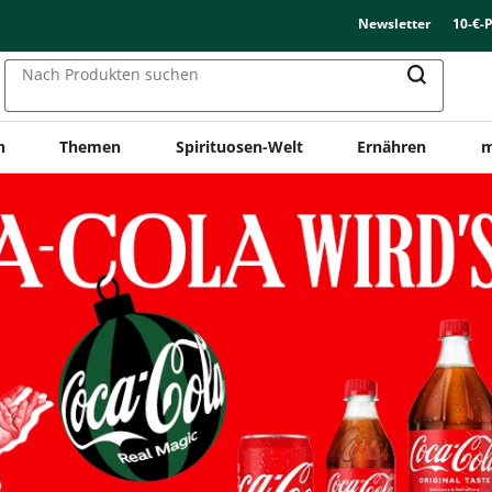
Newsletter
10-€-
Nach Produkten suchen
n
Themen
Spirituosen-Welt
Ernähren
m