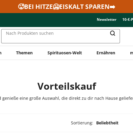
🥵BEI HITZE🥶EISKALT SPAREN➡️
Newsletter
10-€-
Nach Produkten suchen
n
Themen
Spirituosen-Welt
Ernähren
m
Vorteilskauf
d genieße eine große Auswahl, die direkt zu dir nach Hause geliefe
Sortierung:
Beliebtheit
ukte ausgewählt