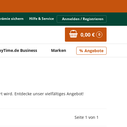
Prämie sichern
Hilfe & Service
Anmelden / Registrieren
0,00 €
0
yTime.de Business
Marken
Angebote
rt wird. Entdecke unser vielfältiges Angebot!
Vorherige Seite
Nächste Seit
Seite 1 von 1