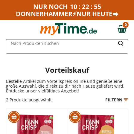
Zum Hauptinhalt springen
NUR NOCH
10 : 22 : 55
DONNERHAMMER⚡NUR HEUTE➡️
Zur Navigation springen
Zur Suche springen
0
0,00 €
MAIN MENU
Nach Produkten suchen
Vorteilskauf
Bestelle Artikel zum Vorteilspreis online und genieße eine
große Auswahl, die direkt zu dir nach Hause geliefert wird.
Entdecke unser vielfältiges Angebot!
2
Produkte ausgewählt
FILTERN