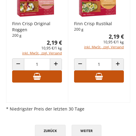
Finn Crisp Original
Finn Crisp Rustikal
Roggen
200 g
200 g
2,19 €
2,19 €
10,95 €/1 kg
inkl. MwSt., zzgl. Versand
10,95 €/1 kg
inkl. MwSt., zzgl. Versand
ANZAHL VERRINGERN
ANZAHL ERHÖHEN
ANZAHL VERRINGERN
ANZAHL E
* Niedrigster Preis der letzten 30 Tage
ZURÜCK
WEITER