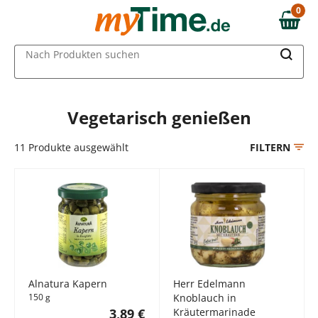
Zum Hauptinhalt springen
0
0,00 €
Zur Navigation springen
MAIN MENU
Nach Produkten suchen
Zur Suche springen
Vegetarisch genießen
11
Produkte ausgewählt
FILTERN
Alnatura Kapern
Herr Edelmann
150 g
Knoblauch in
3,89 €
Kräutermarinade