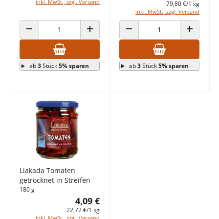
inkl. MwSt., zzgl. Versand
79,80 €/1 kg
inkl. MwSt., zzgl. Versand
ANZAHL VERRINGERN
ANZAHL ERHÖHEN
ANZAHL VERRINGERN
ANZAHL E
ab
3
Stück
5% sparen
ab
3
Stück
5% sparen
Liakada Tomaten
getrocknet in Streifen
180 g
4,09 €
22,72 €/1 kg
inkl. MwSt., zzgl. Versand