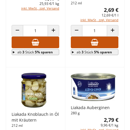
212 ml
25,93 €/1 kg
inkl. MwSt., zzgl. Versand
2,69 €
12,69 €/1 l
inkl. MwSt., zzgl. Versand
ANZAHL VERRINGERN
ANZAHL ERHÖHEN
ANZAHL VERRINGERN
ANZAHL E
ab
3
Stück
5% sparen
ab
3
Stück
5% sparen
Liakada Auberginen
280 g
Liakada Knoblauch in Öl
2,79 €
mit Kräutern
9,96 €/1 kg
212 ml
inkl. MwSt., zzgl. Versand