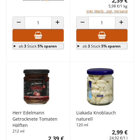
2,39 €
5,98 €/1 kg
inkl. MwSt., zzgl. Versand
ANZAHL VERRINGERN
ANZAHL ERHÖHEN
ANZAHL VERRINGERN
ANZAHL E
ab
3
Stück
5% sparen
ab
3
Stück
5% sparen
Herr Edelmann
Liakada Knoblauch
Getrocknete Tomaten
naturell
Hälften
120 ml
212 ml
2,99 €
2,39 €
24,92 €/1 l