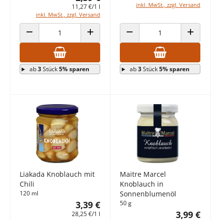
inkl. MwSt., zzgl. Versand
11,27 €/1 l
inkl. MwSt., zzgl. Versand
ANZAHL VERRINGERN
ANZAHL ERHÖHEN
ANZAHL VERRINGERN
ANZAHL E
ab
3
Stück
5% sparen
ab
3
Stück
5% sparen
Liakada Knoblauch mit
Maitre Marcel
Chili
Knoblauch in
120 ml
Sonnenblumenöl
3,39 €
50 g
3,99 €
28,25 €/1 l