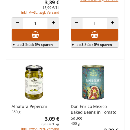
3,39 €
15,99 €/1 l
inkl. MwSt., zzgl. Versand
ANZAHL VERRINGERN
ANZAHL ERHÖHEN
ANZAHL VERRINGERN
ANZAHL E
ab
3
Stück
5% sparen
ab
3
Stück
5% sparen
Alnatura Peperoni
Don Enrico México
350 g
Baked Beans in Tomato
3,09 €
Sauce
400 g
8,83 €/1 kg
inkl. MwSt., zzgl. Versand