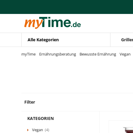
Zum Hauptinhalt springen
Zur Navigation springen
Zur Suche springen
Alle Kategorien
Grille
myTime
Ernährungsberatung
Bewusste Ernährung
Vegan
Filter
2 Prod
KATEGORIEN
Vegan
(4)