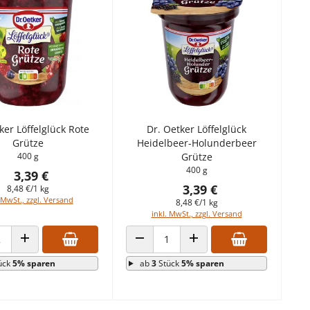
ker Löffelglück Rote
Dr. Oetker Löffelglück
Grütze
Heidelbeer-Holunderbeer
400 g
Grütze
400 g
3,39 €
3,39 €
8,48 €/1 kg
 MwSt., zzgl. Versand
8,48 €/1 kg
inkl. MwSt., zzgl. Versand
 VERRINGERN
ANZAHL ERHÖHEN
ANZAHL VERRINGERN
ANZAHL ERHÖHEN
ück
5% sparen
ab
3
Stück
5% sparen