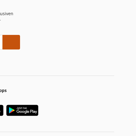
lusiven
-
pps