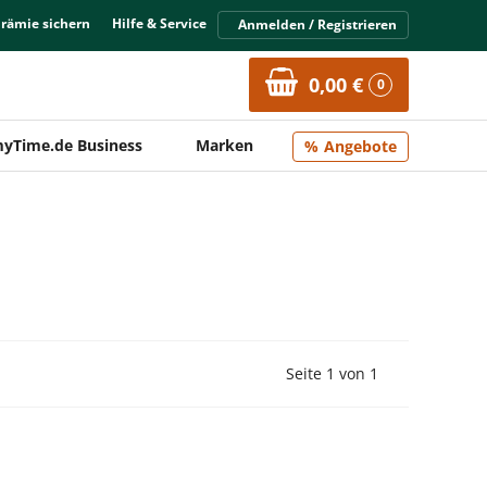
Prämie sichern
Hilfe & Service
Anmelden / Registrieren
0,00 €
0
yTime.de Business
Marken
Angebote
Vorherige Seite
Nächste Seit
Seite 1 von 1