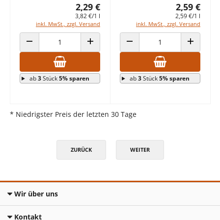
2,29 €
2,59 €
3,82 €/1 l
2,59 €/1 l
inkl. MwSt., zzgl. Versand
inkl. MwSt., zzgl. Versand
ANZAHL VERRINGERN
ANZAHL ERHÖHEN
ANZAHL VERRINGERN
ANZAHL E
ab
3
Stück
5% sparen
ab
3
Stück
5% sparen
* Niedrigster Preis der letzten 30 Tage
ZURÜCK
WEITER
Wir über uns
Kontakt