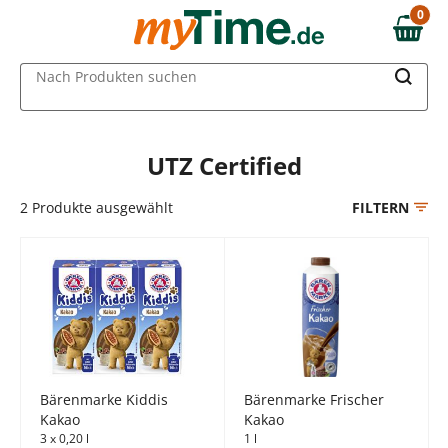
Zum Hauptinhalt springen
0
0,00 €
Zur Navigation springen
MAIN MENU
Nach Produkten suchen
Zur Suche springen
UTZ Certified
2
Produkte ausgewählt
FILTERN
Bärenmarke Kiddis
Bärenmarke Frischer
Kakao
Kakao
3 x 0,20 l
1 l