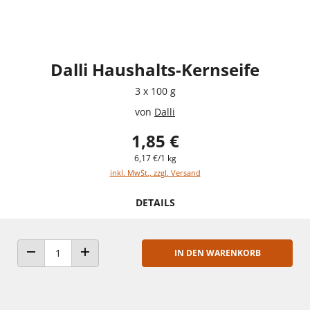
Dalli Haushalts-Kernseife
3 x 100 g
von
Dalli
1,85 €
6,17 €/1 kg
inkl. MwSt., zzgl. Versand
DETAILS
IN DEN WARENKORB
ANZAHL VERRINGERN
ANZAHL ERHÖHEN