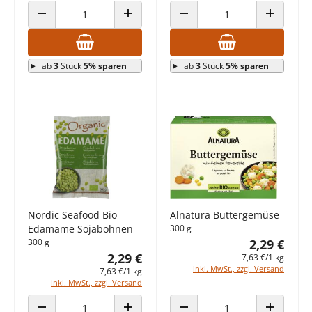
ANZAHL VERRINGERN
ANZAHL ERHÖHEN
ANZAHL VERRINGERN
ANZAHL E
ab
3
Stück
5% sparen
ab
3
Stück
5% sparen
Nordic Seafood Bio
Alnatura Buttergemüse
Edamame Sojabohnen
300 g
300 g
2,29 €
2,29 €
7,63 €/1 kg
inkl. MwSt., zzgl. Versand
7,63 €/1 kg
inkl. MwSt., zzgl. Versand