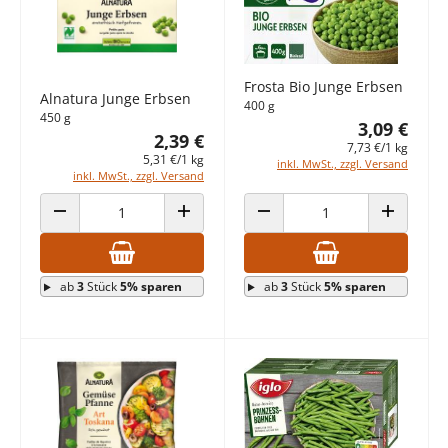
Frosta Bio Junge Erbsen
Alnatura Junge Erbsen
400 g
450 g
3,09 €
2,39 €
7,73 €/1 kg
5,31 €/1 kg
inkl. MwSt., zzgl. Versand
inkl. MwSt., zzgl. Versand
ANZAHL VERRINGERN
ANZAHL ERHÖHEN
ANZAHL VERRINGERN
ANZAHL E
ab
3
Stück
5% sparen
ab
3
Stück
5% sparen