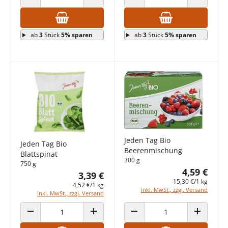
ANZAHL VERRINGERN
ANZAHL ERHÖHEN
ANZAHL VERRINGERN
ANZAHL E
ab
3
Stück
5% sparen
ab
3
Stück
5% sparen
Jeden Tag Bio
Jeden Tag Bio
Beerenmischung
Blattspinat
300 g
750 g
4,59 €
3,39 €
15,30 €/1 kg
4,52 €/1 kg
inkl. MwSt., zzgl. Versand
inkl. MwSt., zzgl. Versand
ANZAHL VERRINGERN
ANZAHL ERHÖHEN
ANZAHL VERRINGERN
ANZAHL E