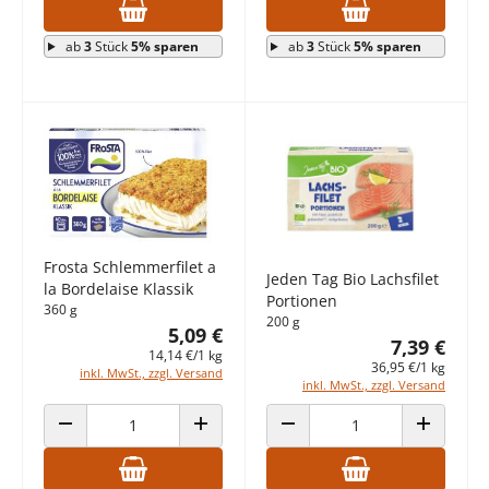
ab
3
Stück
5% sparen
ab
3
Stück
5% sparen
Frosta Schlemmerfilet a
Jeden Tag Bio Lachsfilet
la Bordelaise Klassik
Portionen
360 g
200 g
5,09 €
7,39 €
14,14 €/1 kg
36,95 €/1 kg
inkl. MwSt., zzgl. Versand
inkl. MwSt., zzgl. Versand
ANZAHL VERRINGERN
ANZAHL ERHÖHEN
ANZAHL VERRINGERN
ANZAHL E