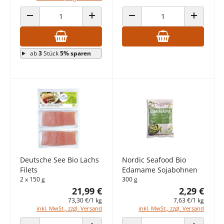
ANZAHL VERRINGERN
ANZAHL ERHÖHEN
ANZAHL VERRINGERN
ANZAHL E
ab
3
Stück
5% sparen
Deutsche See Bio Lachs
Nordic Seafood Bio
Filets
Edamame Sojabohnen
2 x 150 g
300 g
21,99 €
2,29 €
73,30 €/1 kg
7,63 €/1 kg
inkl. MwSt., zzgl. Versand
inkl. MwSt., zzgl. Versand