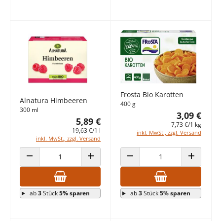
Frosta Bio Karotten
Alnatura Himbeeren
400 g
300 ml
3,09 €
5,89 €
7,73 €/1 kg
19,63 €/1 l
inkl. MwSt., zzgl. Versand
inkl. MwSt., zzgl. Versand
ANZAHL VERRINGERN
ANZAHL ERHÖHEN
ANZAHL VERRINGERN
ANZAHL E
ab
3
Stück
5% sparen
ab
3
Stück
5% sparen