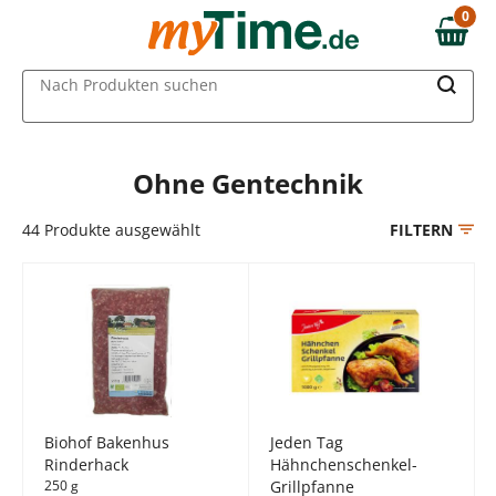
Zum Hauptinhalt springen
0
0,00 €
Zur Navigation springen
MAIN MENU
Nach Produkten suchen
Zur Suche springen
Ohne Gentechnik
44
Produkte ausgewählt
FILTERN
Biohof Bakenhus
Jeden Tag
Rinderhack
Hähnchenschenkel-
250 g
Grillpfanne