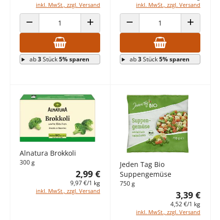
inkl. MwSt., zzgl. Versand
inkl. MwSt., zzgl. Versand
ANZAHL VERRINGERN
ANZAHL ERHÖHEN
ANZAHL VERRINGERN
ANZAHL E
ab
3
Stück
5% sparen
ab
3
Stück
5% sparen
Alnatura Brokkoli
300 g
Jeden Tag Bio
2,99 €
Suppengemüse
9,97 €/1 kg
750 g
inkl. MwSt., zzgl. Versand
3,39 €
4,52 €/1 kg
inkl. MwSt., zzgl. Versand