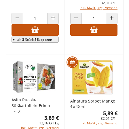
32,01 €/1 l
inkl. MwSt., zzgl. Versand
ANZAHL VERRINGERN
ANZAHL ERHÖHEN
ANZAHL VERRINGERN
ANZAHL E
ab
3
Stück
5% sparen
Avita Rucola-
Alnatura Sorbet Mango
Süßkartoffeln-Ecken
4 x 46 ml
320 g
5,89 €
3,89 €
32,01 €/1 l
12,16 €/1 kg
inkl. MwSt., zzgl. Versand
inkl. MwSt., zzgl. Versand