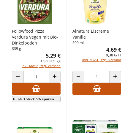
Followfood Pizza
Alnatura Eiscreme
Verdura Vegan mit Bio-
Vanille
Dinkelboden
500 ml
339 g
4,69 €
5,29 €
9,38 €/1 l
inkl. MwSt., zzgl. Versand
15,60 €/1 kg
inkl. MwSt., zzgl. Versand
ANZAHL VERRINGERN
ANZAHL ERHÖHEN
ANZAHL VERRINGERN
ANZAHL E
ab
3
Stück
5% sparen