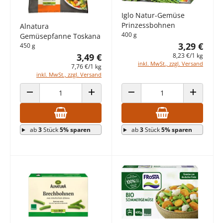
Iglo Natur-Gemüse
Prinzessbohnen
Alnatura
400 g
Gemüsepfanne Toskana
3,29 €
450 g
3,49 €
8,23 €/1 kg
inkl. MwSt., zzgl. Versand
7,76 €/1 kg
inkl. MwSt., zzgl. Versand
ANZAHL VERRINGERN
ANZAHL ERHÖHEN
ANZAHL VERRINGERN
ANZAHL E
ab
3
Stück
5% sparen
ab
3
Stück
5% sparen