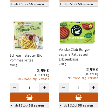
ab
3
Stück
5% sparen
ab
3
Stück
5% sparen
Vossko Club Burger
vegane Patties auf
Schwarmstedter Bio
Erbsenbasis
Pommes Frites
230 g
600 g
2,99 €
2,99 €
13,00 €/1 kg
4,98 €/1 kg
inkl. MwSt., zzgl. Versand
inkl. MwSt., zzgl. Versand
ANZAHL VERRINGERN
ANZAHL ERHÖHEN
ANZAHL VERRINGERN
ANZAHL E
ab
3
Stück
5% sparen
ab
3
Stück
5% sparen