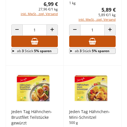
6,99 €
1 kg
5,89 €
27,96 €/1 kg
inkl. MwSt., zzgl. Versand
5,89 €/1 kg
inkl. MwSt., zzgl. Versand
ANZAHL VERRINGERN
ANZAHL ERHÖHEN
ANZAHL VERRINGERN
ANZAHL E
ab
3
Stück
5% sparen
ab
3
Stück
5% sparen
Jeden Tag Hähnchen-
Jeden Tag Hähnchen-
Brustfilet Teilstücke
Mini-Schnitzel
gewürzt
500 g