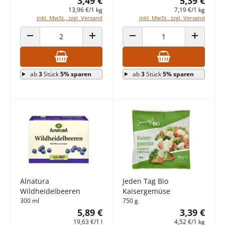
3,49 €
5,39 €
13,96 €/1 kg
7,19 €/1 kg
inkl. MwSt., zzgl. Versand
inkl. MwSt., zzgl. Versand
ANZAHL VERRINGERN
ANZAHL ERHÖHEN
ANZAHL VERRINGERN
ANZAHL E
ab
3
Stück
5% sparen
ab
3
Stück
5% sparen
Alnatura
Jeden Tag Bio
Wildheidelbeeren
Kaisergemüse
300 ml
750 g
5,89 €
3,39 €
19,63 €/1 l
4,52 €/1 kg