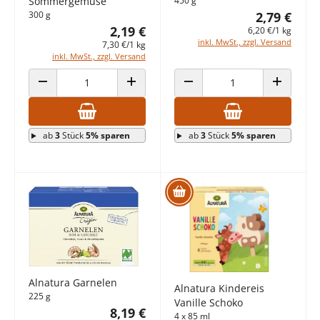
Sommergemüse
450 g
300 g
2,79 €
2,19 €
6,20 €/1 kg
inkl. MwSt., zzgl. Versand
7,30 €/1 kg
inkl. MwSt., zzgl. Versand
ANZAHL VERRINGERN
ANZAHL ERHÖHEN
ANZAHL VERRINGERN
ANZAHL E
ab
3
Stück
5% sparen
ab
3
Stück
5% sparen
Alnatura Garnelen
Alnatura Kindereis
225 g
Vanille Schoko
8,19 €
4 x 85 ml