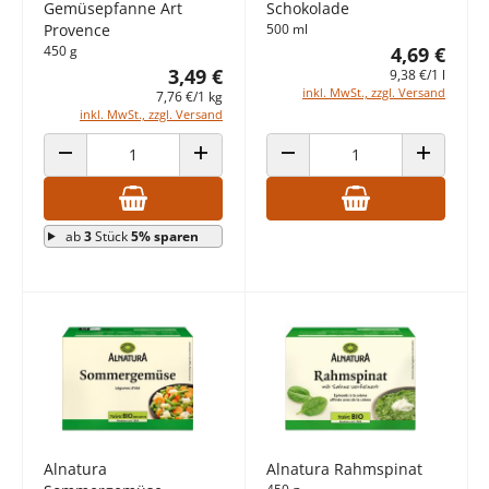
Gemüsepfanne Art
Schokolade
Provence
500 ml
450 g
4,69 €
3,49 €
9,38 €/1 l
inkl. MwSt., zzgl. Versand
7,76 €/1 kg
inkl. MwSt., zzgl. Versand
ANZAHL VERRINGERN
ANZAHL ERHÖHEN
ANZAHL VERRINGERN
ANZAHL E
ab
3
Stück
5% sparen
Alnatura
Alnatura Rahmspinat