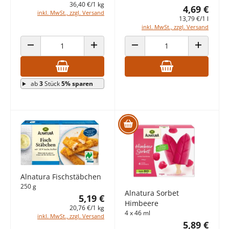
36,40 €/1 kg
4,69 €
inkl. MwSt., zzgl. Versand
13,79 €/1 l
inkl. MwSt., zzgl. Versand
ANZAHL VERRINGERN
ANZAHL ERHÖHEN
ANZAHL VERRINGERN
ANZAHL E
ab
3
Stück
5% sparen
Alnatura Fischstäbchen
250 g
Alnatura Sorbet
5,19 €
Himbeere
20,76 €/1 kg
4 x 46 ml
inkl. MwSt., zzgl. Versand
5,89 €