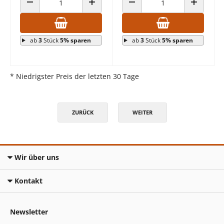
ANZAHL VERRINGERN
ANZAHL ERHÖHEN
ANZAHL VERRINGERN
ANZAHL E
ab
3
Stück
5% sparen
ab
3
Stück
5% sparen
* Niedrigster Preis der letzten 30 Tage
ZURÜCK
WEITER
Wir über uns
Kontakt
Newsletter