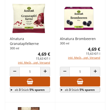
Alnatura
Alnatura Brombeeren
Granatapfelkerne
300 ml
300 ml
4,69 €
4,69 €
15,63 €/1 l
inkl. MwSt., zzgl. Versand
15,63 €/1 l
inkl. MwSt., zzgl. Versand
ANZAHL VERRINGERN
ANZAHL ERHÖHEN
ANZAHL VERRINGERN
ANZAHL E
ab
3
Stück
5% sparen
ab
3
Stück
5% sparen