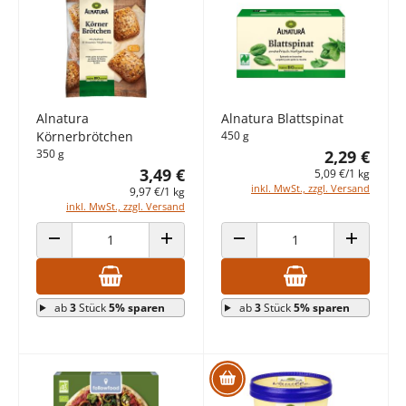
Alnatura
Alnatura Blattspinat
Körnerbrötchen
450 g
350 g
2,29 €
3,49 €
5,09 €/1 kg
inkl. MwSt., zzgl. Versand
9,97 €/1 kg
inkl. MwSt., zzgl. Versand
ANZAHL VERRINGERN
ANZAHL ERHÖHEN
ANZAHL VERRINGERN
ANZAHL E
ab
3
Stück
5% sparen
ab
3
Stück
5% sparen