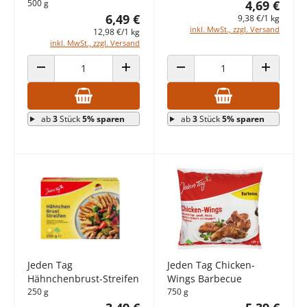
500 g
4,69 €
6,49 €
9,38 €/1 kg
inkl. MwSt., zzgl. Versand
12,98 €/1 kg
inkl. MwSt., zzgl. Versand
ANZAHL VERRINGERN
ANZAHL ERHÖHEN
ANZAHL VERRINGERN
ANZAHL E
ab
3
Stück
5% sparen
ab
3
Stück
5% sparen
Jeden Tag
Jeden Tag Chicken-
Hähnchenbrust-Streifen
Wings Barbecue
250 g
750 g