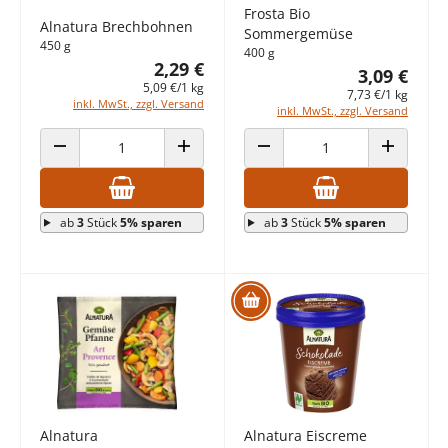
Frosta Bio
Alnatura Brechbohnen
Sommergemüse
450 g
400 g
2,29 €
3,09 €
5,09 €/1 kg
7,73 €/1 kg
inkl. MwSt., zzgl. Versand
inkl. MwSt., zzgl. Versand
ANZAHL VERRINGERN
ANZAHL ERHÖHEN
ANZAHL VERRINGERN
ANZAHL E
ab
3
Stück
5% sparen
ab
3
Stück
5% sparen
Alnatura
Alnatura Eiscreme