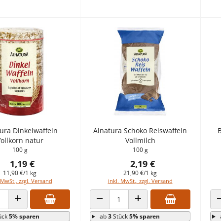
ura Dinkelwaffeln
Alnatura Schoko Reiswaffeln
B
ollkorn natur
Vollmilch
100 g
100 g
1,19 €
2,19 €
11,90 €/1 kg
21,90 €/1 kg
 MwSt., zzgl. Versand
inkl. MwSt., zzgl. Versand
 VERRINGERN
ANZAHL ERHÖHEN
ANZAHL VERRINGERN
ANZAHL ERHÖHEN
ück
5% sparen
ab
3
Stück
5% sparen