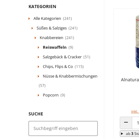
KATEGORIEN
Alle Kategorien
(241)
Süßes & Salziges
(241)
Knabbereien
(241)
Reiswaffeln
(9)
Salzgebäck & Cracker
(51)
Chips, Flips & Co
(115)
Nüsse & Knabbermischungen
Alnatura
(57)
Popcorn
(9)
inkl.
SUCHE
ANZAHL
ab
3
St