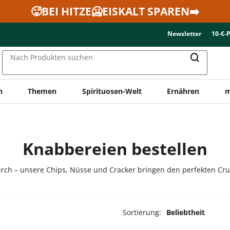
🥵BEI HITZE🥶EISKALT SPAREN➡️
Newsletter
10-€-
Nach Produkten suchen
n
Themen
Spirituosen-Welt
Ernähren
m
Knabbereien bestellen
ch – unsere Chips, Nüsse und Cracker bringen den perfekten Crunc
Sortierung:
Beliebtheit
ukte ausgewählt