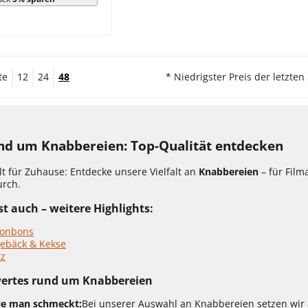
te
12
24
48
* Niedrigster Preis der letzten
und um Knabbereien: Top-Qualität entdecken
lt für Zuhause: Entdecke unsere Vielfalt an
Knabbereien
– für Film
rch.
t auch – weitere Highlights:
onbons
gebäck & Kekse
tz
ertes rund um Knabbereien
die man schmeckt:
Bei unserer Auswahl an Knabbereien setzen wir