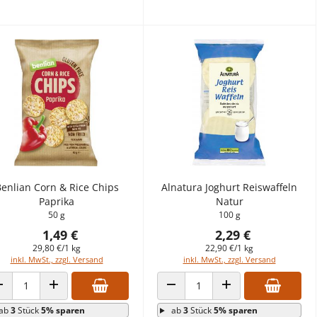
enlian Corn & Rice Chips
Alnatura Joghurt Reiswaffeln
Paprika
Natur
50 g
100 g
1,49 €
2,29 €
29,80 €/1 kg
22,90 €/1 kg
inkl. MwSt., zzgl. Versand
inkl. MwSt., zzgl. Versand
ANZAHL VERRINGERN
ANZAHL ERHÖHEN
ANZAHL VERRINGERN
ANZAHL ERHÖHEN
ab
3
Stück
5% sparen
ab
3
Stück
5% sparen