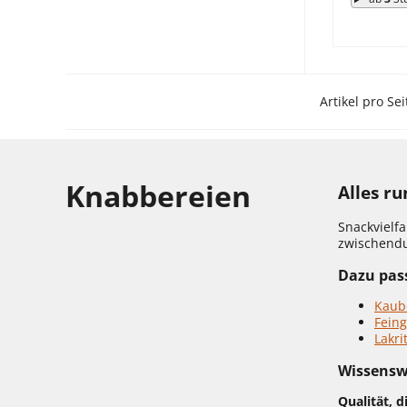
Artikel pro Sei
Knabbereien
Alles r
Snackvielfa
zwischendu
Dazu pass
Kaub
Fein
Lakri
Wissensw
Qualität, 