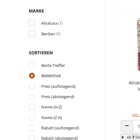
MARKE
Alnatura
(7)
Benlian
(2)
SORTIEREN
Beste Treffer
Beliebtheit
Alnat
Preis (aufsteigend)
V
Preis (absteigend)
Name (A-Z)
inkl.
Name (Z-A)
Rabatt (aufsteigend)
ANZAHL
ab
3
St
Rabatt (absteigend)