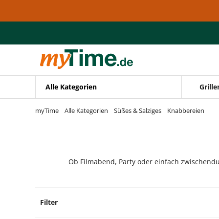
Zum Hauptinhalt springen
Zur Navigation springen
Zur Suche springen
Alle Kategorien
Grille
myTime
Alle Kategorien
Süßes & Salziges
Knabbereien
Ob Filmabend, Party oder einfach zwischendur
Filter
9 Prod