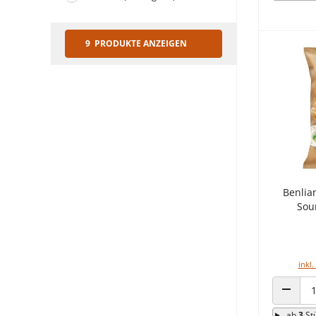
9 PRODUKTE ANZEIGEN
Benlia
Sou
inkl.
ANZAHL
ab
3
St