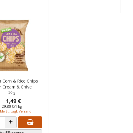
n Corn & Rice Chips
r Cream & Chive
50 g
1,49 €
29,80 €/1 kg
 MwSt., zzgl. Versand
 VERRINGERN
ANZAHL ERHÖHEN
ück
5% sparen