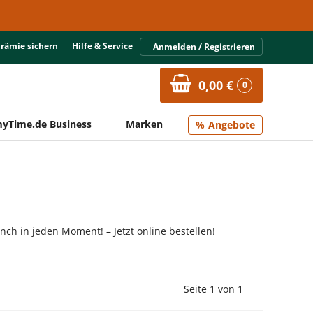
Prämie sichern
Hilfe & Service
Anmelden / Registrieren
0,00 €
0
yTime.de Business
Marken
Angebote
h in jeden Moment! – Jetzt online bestellen!
Vorherige Seite
Nächste Seit
Seite 1 von 1