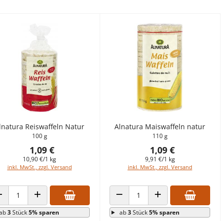
lnatura Reiswaffeln Natur
Alnatura Maiswaffeln natur
100 g
110 g
1,09 €
1,09 €
10,90 €/1 kg
9,91 €/1 kg
inkl. MwSt., zzgl. Versand
inkl. MwSt., zzgl. Versand
ANZAHL VERRINGERN
ANZAHL ERHÖHEN
ANZAHL VERRINGERN
ANZAHL ERHÖHEN
ab
3
Stück
5% sparen
ab
3
Stück
5% sparen