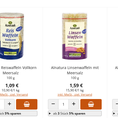
 Reiswaffeln Vollkorn
Alnatura Linsenwaffeln mit
A
Meersalz
Meersalz
100 g
100 g
1,09 €
1,59 €
10,90 €/1 kg
15,90 €/1 kg
 MwSt., zzgl. Versand
inkl. MwSt., zzgl. Versand
 VERRINGERN
ANZAHL ERHÖHEN
ANZAHL VERRINGERN
ANZAHL ERHÖHEN
ück
5% sparen
ab
3
Stück
5% sparen