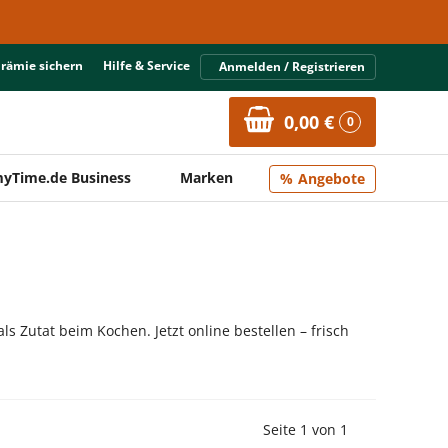
Prämie sichern
Hilfe & Service
Anmelden / Registrieren
0,00 €
0
yTime.de Business
Marken
Angebote
 Zutat beim Kochen. Jetzt online bestellen – frisch
Vorherige Seite
Nächste Seit
Seite 1 von 1