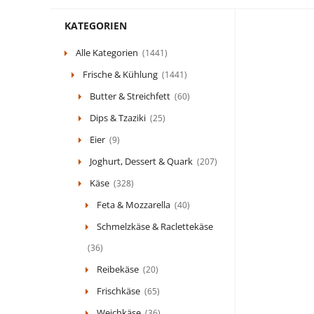
KATEGORIEN
Alle Kategorien
(1441)
Frische & Kühlung
(1441)
Butter & Streichfett
(60)
Dips & Tzaziki
(25)
Eier
(9)
Joghurt, Dessert & Quark
(207)
Käse
(328)
Feta & Mozzarella
(40)
Schmelzkäse & Raclettekäse
(36)
Reibekäse
(20)
Frischkäse
(65)
Weichkäse
(36)