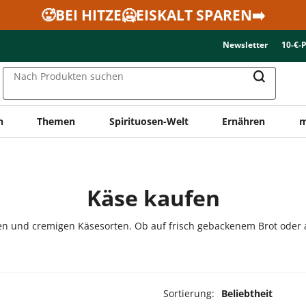
🥵BEI HITZE🥶EISKALT SPAREN➡️
Newsletter
10-€-
Nach Produkten suchen
n
Themen
Spirituosen-Welt
Ernähren
m
Käse kaufen
n und cremigen Käsesorten. Ob auf frisch gebackenem Brot oder als
Sortierung:
Beliebtheit
ukte ausgewählt