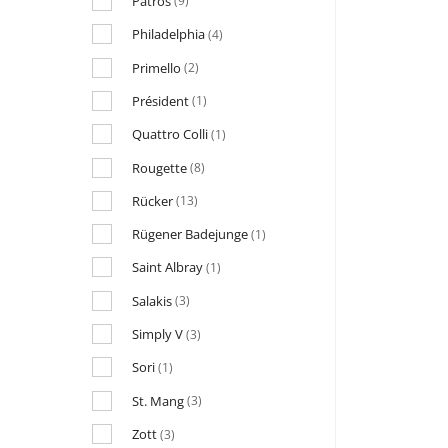
Patros
(9)
Philadelphia
(4)
Primello
(2)
Président
(1)
Quattro Colli
(1)
Rougette
(8)
Rücker
(13)
Rügener Badejunge
(1)
Saint Albray
(1)
Salakis
(3)
Simply V
(3)
Sori
(1)
St. Mang
(3)
Zott
(3)