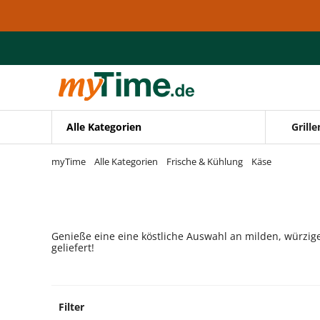
Zum Hauptinhalt springen
Zur Navigation springen
Zur Suche springen
Alle Kategorien
Grille
myTime
Alle Kategorien
Frische & Kühlung
Käse
Genieße eine eine köstliche Auswahl an milden, würzige
geliefert!
Filter
0 Prod