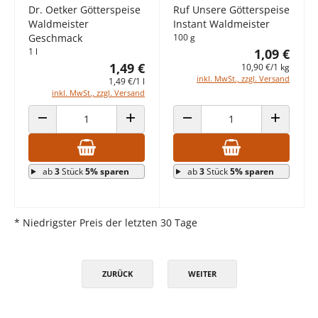
Dr. Oetker Götterspeise
Ruf Unsere Götterspeise
Waldmeister
Instant Waldmeister
Geschmack
100 g
1 l
1,09 €
1,49 €
10,90 €/1 kg
inkl. MwSt., zzgl. Versand
1,49 €/1 l
inkl. MwSt., zzgl. Versand
ANZAHL VERRINGERN
ANZAHL ERHÖHEN
ANZAHL VERRINGERN
ANZAHL E
ab
3
Stück
5% sparen
ab
3
Stück
5% sparen
* Niedrigster Preis der letzten 30 Tage
ZURÜCK
WEITER