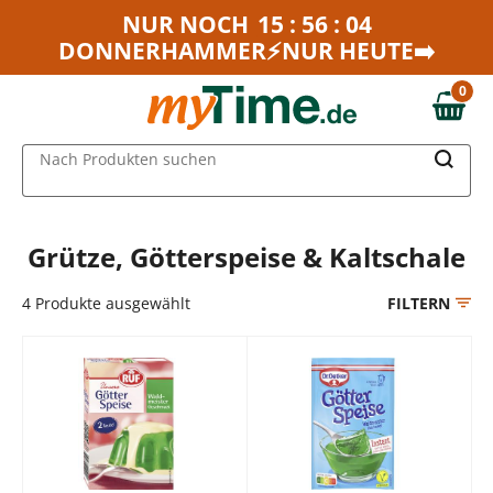
Zum Hauptinhalt springen
NUR NOCH
15 : 56 : 04
DONNERHAMMER⚡NUR HEUTE➡️
Zur Navigation springen
Zur Suche springen
0
0,00 €
MAIN MENU
Nach Produkten suchen
Grütze, Götterspeise & Kaltschale
4
Produkte ausgewählt
FILTERN