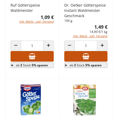
Ruf Götterspeise
Dr. Oetker Götterspeise
Waldmeister
Instant Waldmeister
Geschmack
1,09 €
100 g
inkl. MwSt., zzgl. Versand
1,49 €
14,90 €/1 kg
inkl. MwSt., zzgl. Versand
ANZAHL VERRINGERN
ANZAHL ERHÖHEN
ANZAHL VERRINGERN
ANZAHL E
ab
3
Stück
5% sparen
ab
3
Stück
5% sparen