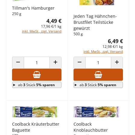
Tillman's Hamburger
250 g
Jeden Tag Hähnchen-
4,49 €
Brustfilet Teilstücke
17,96 €/1 kg
gewürzt
inkl. MwSt., zzgl. Versand
500 g
6,49 €
12,98 €/1 kg
inkl. MwSt., zzgl. Versand
ANZAHL VERRINGERN
ANZAHL ERHÖHEN
ANZAHL VERRINGERN
ANZAHL E
ab
3
Stück
5% sparen
ab
3
Stück
5% sparen
Coolback Kräuterbutter
Coolback
Baguette
Knoblauchbutter