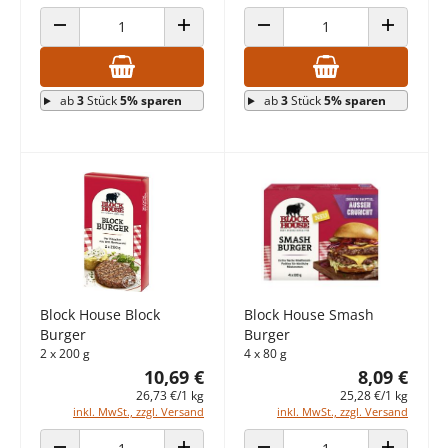
ANZAHL VERRINGERN
ANZAHL ERHÖHEN
ANZAHL VERRINGERN
ANZAHL E
ab
3
Stück
5% sparen
ab
3
Stück
5% sparen
Block House Block
Block House Smash
Burger
Burger
2 x 200 g
4 x 80 g
10,69 €
8,09 €
26,73 €/1 kg
25,28 €/1 kg
inkl. MwSt., zzgl. Versand
inkl. MwSt., zzgl. Versand