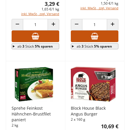
3,29 €
1,50 €/1 kg
inkl. MwSt., zzgl. Versand
1,65 €/1 kg
inkl. MwSt., zzgl. Versand
ANZAHL VERRINGERN
ANZAHL ERHÖHEN
ANZAHL VERRINGERN
ANZAHL E
ab
3
Stück
5% sparen
ab
3
Stück
5% sparen
Sprehe Feinkost
Block House Black
Hähnchen-Brustfilet
Angus Burger
paniert
2 x 160 g
2 kg
10,69 €