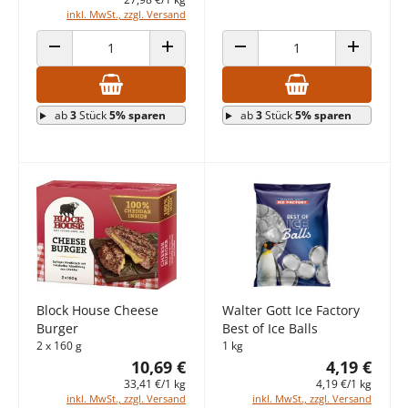
inkl. MwSt., zzgl. Versand
ANZAHL VERRINGERN
ANZAHL ERHÖHEN
ANZAHL VERRINGERN
ANZAHL E
ab
3
Stück
5% sparen
ab
3
Stück
5% sparen
Block House Cheese
Walter Gott Ice Factory
Burger
Best of Ice Balls
2 x 160 g
1 kg
10,69 €
4,19 €
33,41 €/1 kg
4,19 €/1 kg
inkl. MwSt., zzgl. Versand
inkl. MwSt., zzgl. Versand