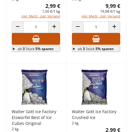
2,99 €
9,99 €
1,50 €/1 kg
19,98 €/1 kg
inkl. MwSt., zzgl. Versand
inkl. MwSt., zzgl. Versand
ANZAHL VERRINGERN
ANZAHL ERHÖHEN
ANZAHL VERRINGERN
ANZAHL E
ab
3
Stück
5% sparen
ab
3
Stück
5% sparen
Walter Gott Ice Factory
Walter Gott Ice Factory
Eiswürfel Best of Ice
Crushed Ice
Cubes Original
2 kg
2 kg
2,99 €