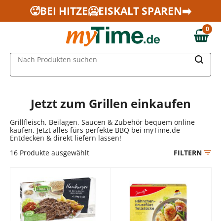
Zum Hauptinhalt springen
🥵BEI HITZE🥶EISKALT SPAREN➡️
Zur Navigation springen
0
Zur Suche springen
0,00 €
MAIN MENU
Nach Produkten suchen
Jetzt zum Grillen einkaufen
Grillfleisch, Beilagen, Saucen & Zubehör bequem online
kaufen. Jetzt alles fürs perfekte BBQ bei myTime.de
Entdecken & direkt liefern lassen!
16
Produkte ausgewählt
FILTERN