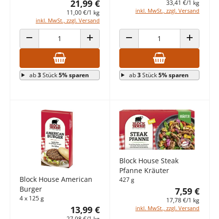
21,99 €
33,41 €/1 kg
inkl. MwSt., zzgl. Versand
11,00 €/1 kg
inkl. MwSt., zzgl. Versand
ANZAHL VERRINGERN
ANZAHL ERHÖHEN
ANZAHL VERRINGERN
ANZAHL E
ab
3
Stück
5% sparen
ab
3
Stück
5% sparen
Block House Steak
Pfanne Kräuter
Block House American
427 g
Burger
7,59 €
4 x 125 g
17,78 €/1 kg
13,99 €
inkl. MwSt., zzgl. Versand
27,98 €/1 kg