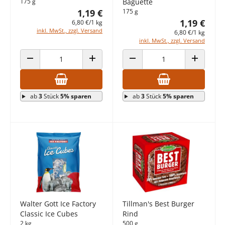
175 g
Baguette
1,19 €
175 g
1,19 €
6,80 €/1 kg
inkl. MwSt., zzgl. Versand
6,80 €/1 kg
inkl. MwSt., zzgl. Versand
ANZAHL VERRINGERN
ANZAHL ERHÖHEN
ANZAHL VERRINGERN
ANZAHL E
ab
3
Stück
5% sparen
ab
3
Stück
5% sparen
Walter Gott Ice Factory
Tillman's Best Burger
Classic Ice Cubes
Rind
2 kg
500 g