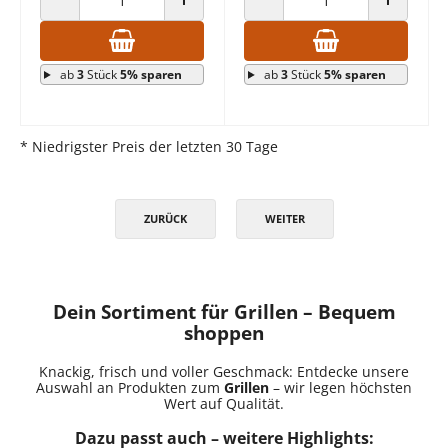
ANZAHL VERRINGERN
ANZAHL ERHÖHEN
ANZAHL VERRINGERN
ANZAHL E
ab
3
Stück
5% sparen
ab
3
Stück
5% sparen
* Niedrigster Preis der letzten 30 Tage
ZURÜCK
WEITER
Dein Sortiment für Grillen – Bequem
shoppen
Knackig, frisch und voller Geschmack: Entdecke unsere
Auswahl an Produkten zum
Grillen
– wir legen höchsten
Wert auf Qualität.
Dazu passt auch – weitere Highlights: